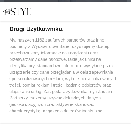
Drogi Użytkowniku,
W czym na pilates? 4 trendy, które zobaczycie w każdym
studiu pilatesu w Nowym Jorku
My, naszych 1162 zaufanych partnerów oraz inne
podmioty z Wydawnictwa Bauer uzyskujemy dostęp i
przechowujemy informacje na urządzeniu oraz
KATARZYNA DYŁŁO
przetwarzamy dane osobowe, takie jak unikalne
SHOPPING
identyfikatory, standardowe informacje wysyłane przez
urządzenie czy dane przeglądania w celu zapewniania
spersonalizowanych reklam, wybór spersonalizowanych
treści, pomiar reklam i treści, badanie odbiorców oraz
ulepszanie usług. Za zgodą Użytkownika my i Zaufani
Partnerzy możemy używać dokładnych danych
geolokalizacyjnych oraz aktywnie skanować
charakterystykę urządzenia do celów identyfikacji.
Ponieważ cenimy Twoją prywatność, prosimy o zgodę na
korzystanie z tych technologii poprzez kliknięcie
KONTAKT
REKLAMA
REDAKCJA
„Akceptuję”. Zgoda jest dobrowolna i zawsze możesz ją