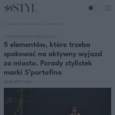
STRONA GŁÓWNA
MODA
SHOPPING
S’PORTOFINO W TWOJSTYL.PL
5 elementów, które trzeba
spakować na aktywny wyjazd
za miasto. Porady stylistek
marki S’portofino
09.06.2023 14:00