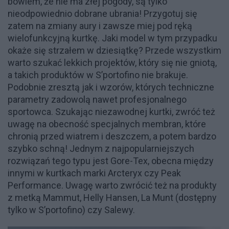
bowiem, że nie ma złej pogody, są tylko
nieodpowiednio dobrane ubrania! Przygotuj się
zatem na zmiany aury i zawsze miej pod ręką
wielofunkcyjną kurtkę. Jaki model w tym przypadku
okaże się strzałem w dziesiątkę? Przede wszystkim
warto szukać lekkich projektów, który się nie gniotą,
a takich produktów w S’portofino nie brakuje.
Podobnie zresztą jak i wzorów, których techniczne
parametry zadowolą nawet profesjonalnego
sportowca. Szukając niezawodnej kurtki, zwróć też
uwagę na obecność specjalnych membran, które
chronią przed wiatrem i deszczem, a potem bardzo
szybko schną! Jednym z najpopularniejszych
rozwiązań tego typu jest Gore-Tex, obecna między
innymi w kurtkach marki Arcteryx czy Peak
Performance. Uwagę warto zwrócić też na produkty
z metką Mammut, Helly Hansen, La Munt (dostępny
tylko w S’portofino) czy Salewy.