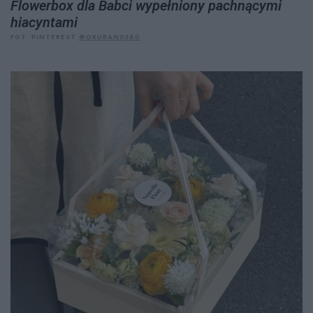
Flowerbox dla Babci wypełniony pachnącymi
hiacyntami
FOT. PINTEREST
@OKURAN0380