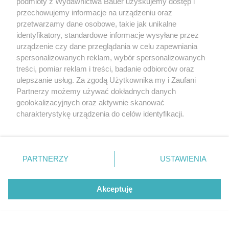
podmioty z Wydawnictwa Bauer uzyskujemy dostęp i
przechowujemy informacje na urządzeniu oraz
przetwarzamy dane osobowe, takie jak unikalne
identyfikatory, standardowe informacje wysyłane przez
urządzenie czy dane przeglądania w celu zapewniania
spersonalizowanych reklam, wybór spersonalizowanych
treści, pomiar reklam i treści, badanie odbiorców oraz
ulepszanie usług. Za zgodą Użytkownika my i Zaufani
Partnerzy możemy używać dokładnych danych
geolokalizacyjnych oraz aktywnie skanować
charakterystykę urządzenia do celów identyfikacji.
Ponieważ cenimy Twoją prywatność, prosimy o zgodę na
korzystanie z tych technologii poprzez kliknięcie
„Akceptuję”. Zgoda jest dobrowolna i zawsze możesz ją
zmienić/wycofać klikając przycisk ustawień prywatności
PARTNERZY
USTAWIENIA
znajdujący się w lewym dolnym rogu strony
. Niektóre
rodzaje przetwarzania danych nie wymagają zgody
Akceptuję
użytkownika, ale masz prawo sprzeciwić się takiemu
Trudno im zostawić za sobą przeszłość. Te
przetwarzaniu. Preferencje będą miały zastosowanie tylko
znaki zodiaku najczęściej wracają do
na tej witrynie.
byłych