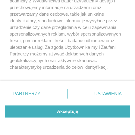
podmioty z Wydawnictwa Bauer uzyskujemy dostęp i
przechowujemy informacje na urządzeniu oraz
MAGAZYN
przetwarzamy dane osobowe, takie jak unikalne
identyfikatory, standardowe informacje wysyłane przez
urządzenie czy dane przeglądania w celu zapewniania
spersonalizowanych reklam, wybór spersonalizowanych
treści, pomiar reklam i treści, badanie odbiorców oraz
ulepszanie usług. Za zgodą Użytkownika my i Zaufani
Partnerzy możemy używać dokładnych danych
geolokalizacyjnych oraz aktywnie skanować
charakterystykę urządzenia do celów identyfikacji.
Ponieważ cenimy Twoją prywatność, prosimy o zgodę na
korzystanie z tych technologii poprzez kliknięcie
„Akceptuję”. Zgoda jest dobrowolna i zawsze możesz ją
zmienić/wycofać klikając przycisk ustawień prywatności
PARTNERZY
USTAWIENIA
Wybierz Twój STYL z bezpłatną
znajdujący się w lewym dolnym rogu strony
. Niektóre
dostawą
rodzaje przetwarzania danych nie wymagają zgody
Akceptuję
użytkownika, ale masz prawo sprzeciwić się takiemu
przetwarzaniu. Preferencje będą miały zastosowanie tylko
MAGAZYN
na tej witrynie.