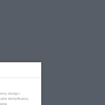
emy dostęp i
lne identyfikatory,
iania