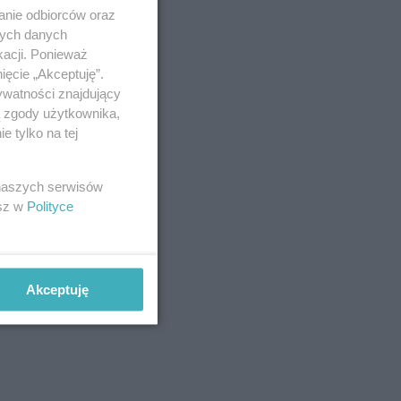
anie odbiorców oraz
nych danych
kacji. Ponieważ
ięcie „Akceptuję”.
ywatności znajdujący
ą zgody użytkownika,
 tylko na tej
 naszych serwisów
esz w
Polityce
Akceptuję