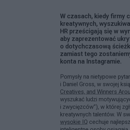
W czasach, kiedy firmy 
kreatywnych, wyszukiwan
HR prześcigają się w wym
aby zaprezentować ukryt
o dotychczasową ścieżkę
zamiast tego zostaniemy
konta na Instagramie.
Pomysły na nietypowe pytan
i Daniel Gross, w swojej ks
Creatives, and Winners Aro
wyszukać ludzi motywującyc
i zwycięzców”), w której zg
kreatywnych talentów. W swo
wysokie IQ
cechuje najlepsz
inteligentne osoby osiągają