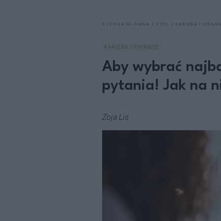
STRONA GŁÓWNA
STYL
KARIERA I FINAN
KARIERA I FINANSE
Aby wybrać najba
pytania! Jak na 
Zoja Lis