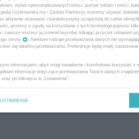
oże wiele powiedzieć o czyichś nawykach,
klam, wybór spersonalizowanych treści, pomiar reklam i treści, bad
tach. Analizując zawartość tych kart,
 zgodą Użytkownika my i Zaufani Partnerzy możemy używać dokład
az aktywnie skanować charakterystykę urządzenia do celów identyfi
spektywę na to, co dana osoba ceni, jak
ść, prosimy o zgodę na korzystanie z tych technologii poprzez klikn
dąży do osobistego rozwoju. Takie pytanie
a i zawsze możesz ją zmienić/wycofać klikając przycisk ustawień pr
nną twarz kandydata niż prośba
ogu strony
. Niektóre rodzaje przetwarzania danych nie wymagaj
atrudnienia. Pokazanie co czytamy
iwić się takiemu przetwarzaniu. Preferencje będą miały zastosowanie
ą na zaprezentowanie naszej pasji
iszą Tyler Cowen i Daniel Gross
szymi informacjami, abyś mógł świadomie i komfortowo korzystać z
oby to często te, które doskonalą swoje
gółowe informacje dotyczące przetwarzania Twoich danych znajdzi
 muszą, ale dlatego że chcą stale się
s
oraz po kliknięciu w „Ustawienia”.
USTAWIENIA