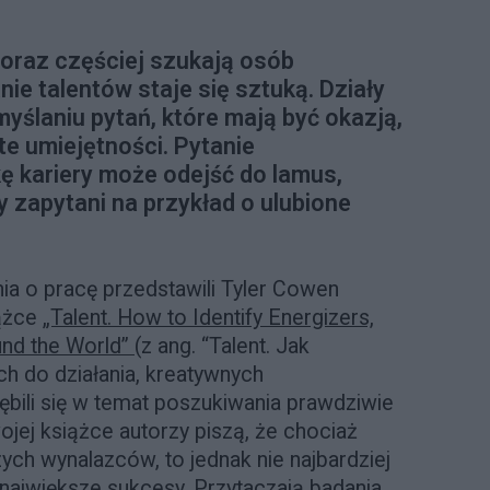
coraz częściej szukają osób
ie talentów staje się sztuką. Działy
yślaniu pytań, które mają być okazją,
e umiejętności. Pytanie
 kariery może odejść do lamus,
 zapytani na przykład o ulubione
ia o pracę przedstawili Tyler Cowen
iążce
„Talent.
How to Identify Energizers,
und the World”
(z ang.
“Talent. Jak
h do działania, kreatywnych
łębili się w temat poszukiwania prawdziwie
jej książce autorzy piszą, że chociaż
ych wynalazców, to jednak nie najbardziej
 największe sukcesy. Przytaczają badania,