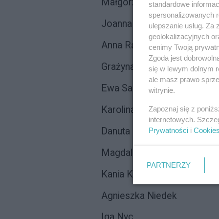
Małgorzata Nawrocka-Wud
standardowe informac
spersonalizowanych re
Joanna Nojszewska
ulepszanie usług. Za
geolokalizacyjnych or
Anna Rączkowska
cenimy Twoją prywatno
Zgoda jest dobrowoln
Grażyna Saniuk
się w lewym dolnym r
ale masz prawo sprzec
Ewa Sarnowicz-Kalicka
witrynie.
Karolina Tomaszewicz
Zapoznaj się z poniż
internetowych. Szcze
Danuta Bybrowska
Prywatności
i
Cookie
Magdalena Jankowska
PARTNERZY
Kania Kamińska
Agnieszka Niedek
Iga Nyc