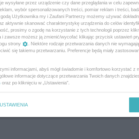
arczyk
je wysyłane przez urządzenie czy dane przeglądania w celu zapewn
klam, wybór spersonalizowanych treści, pomiar reklam i treści, bad
 zgodą Użytkownika my i Zaufani Partnerzy możemy używać dokład
az aktywnie skanować charakterystykę urządzenia do celów identyfi
ść, prosimy o zgodę na korzystanie z tych technologii poprzez klikn
a i zawsze możesz ją zmienić/wycofać klikając przycisk ustawień pr
ogu strony
. Niektóre rodzaje przetwarzania danych nie wymagaj
iwić się takiemu przetwarzaniu. Preferencje będą miały zastosowanie
szymi informacjami, abyś mógł świadomie i komfortowo korzystać z
gółowe informacje dotyczące przetwarzania Twoich danych znajdzi
s
oraz po kliknięciu w „Ustawienia”.
USTAWIENIA