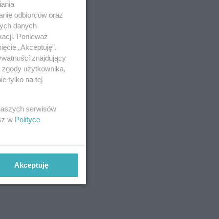
iania
anie odbiorców oraz
nych danych
kacji. Ponieważ
ięcie „Akceptuję”.
ywatności znajdujący
ą zgody użytkownika,
 tylko na tej
 naszych serwisów
esz w
Polityce
Akceptuję