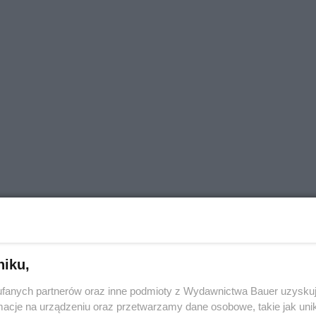
niku,
rt
fanych partnerów oraz inne podmioty z Wydawnictwa Bauer uzyskuj
cje na urządzeniu oraz przetwarzamy dane osobowe, takie jak unika