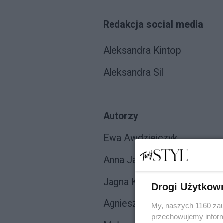
Redakcja social media
Aleksandra Kintop
Aleksandra Sil
Autorzy
Ewa Awdziejczyk
Anna Jasińska
Jagna Kaczanowska
Drogi Użytkow
Agnieszka Litorowicz-Siege
My, naszych 1160 zau
przechowujemy informa