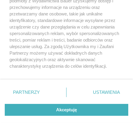
podmioty z Wydawnictwa Bauer uzyskujemy dostęp i
przechowujemy informacje na urządzeniu oraz
przetwarzamy dane osobowe, takie jak unikalne
identyfikatory, standardowe informacje wysyłane przez
urządzenie czy dane przeglądania w celu zapewniania
POLECAMY NOWY NUMER
spersonalizowanych reklam, wybór spersonalizowanych
Twój STYL wrzesień 2026
treści, pomiar reklam i treści, badanie odbiorców oraz
ulepszanie usług. Za zgodą Użytkownika my i Zaufani
Partnerzy możemy używać dokładnych danych
geolokalizacyjnych oraz aktywnie skanować
charakterystykę urządzenia do celów identyfikacji.
Ponieważ cenimy Twoją prywatność, prosimy o zgodę na
korzystanie z tych technologii poprzez kliknięcie
„Akceptuję”. Zgoda jest dobrowolna i zawsze możesz ją
zmienić/wycofać klikając przycisk ustawień prywatności
PARTNERZY
USTAWIENIA
znajdujący się w lewym dolnym rogu strony
. Niektóre
rodzaje przetwarzania danych nie wymagają zgody
Akceptuję
użytkownika, ale masz prawo sprzeciwić się takiemu
przetwarzaniu. Preferencje będą miały zastosowanie tylko
na tej witrynie.