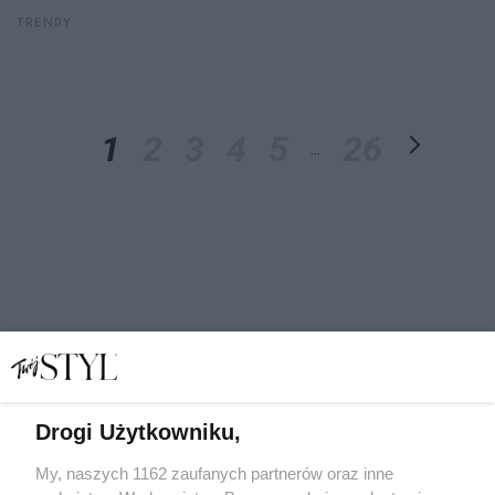
TRENDY
1
2
3
4
5
26
...
Drogi Użytkowniku,
My, naszych 1162 zaufanych partnerów oraz inne