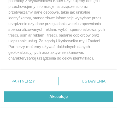
podmioty z Wydawnictwa Bauer uzyskujemy dostęp i
POLECAMY NOWY NUMER
Twój STYL wrzesień 2026
przechowujemy informacje na urządzeniu oraz
przetwarzamy dane osobowe, takie jak unikalne
identyfikatory, standardowe informacje wysyłane przez
urządzenie czy dane przeglądania w celu zapewniania
spersonalizowanych reklam, wybór spersonalizowanych
treści, pomiar reklam i treści, badanie odbiorców oraz
ulepszanie usług. Za zgodą Użytkownika my i Zaufani
Partnerzy możemy używać dokładnych danych
geolokalizacyjnych oraz aktywnie skanować
charakterystykę urządzenia do celów identyfikacji.
Ponieważ cenimy Twoją prywatność, prosimy o zgodę na
korzystanie z tych technologii poprzez kliknięcie
„Akceptuję”. Zgoda jest dobrowolna i zawsze możesz ją
zmienić/wycofać klikając przycisk ustawień prywatności
PARTNERZY
USTAWIENIA
znajdujący się w lewym dolnym rogu strony
. Niektóre
rodzaje przetwarzania danych nie wymagają zgody
Akceptuję
użytkownika, ale masz prawo sprzeciwić się takiemu
przetwarzaniu. Preferencje będą miały zastosowanie tylko
na tej witrynie.