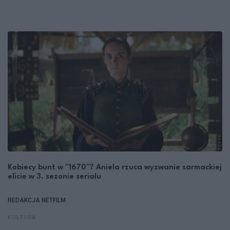
Kobiecy bunt w "1670"? Aniela rzuca wyzwanie sarmackiej
elicie w 3. sezonie serialu
REDAKCJA NETFILM
KULTURA