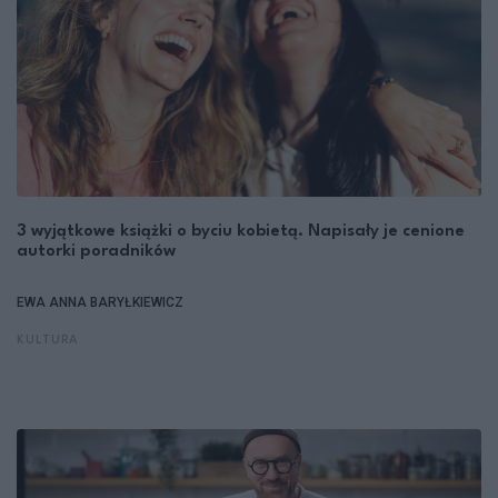
3 wyjątkowe książki o byciu kobietą. Napisały je cenione
autorki poradników
EWA ANNA BARYŁKIEWICZ
KULTURA