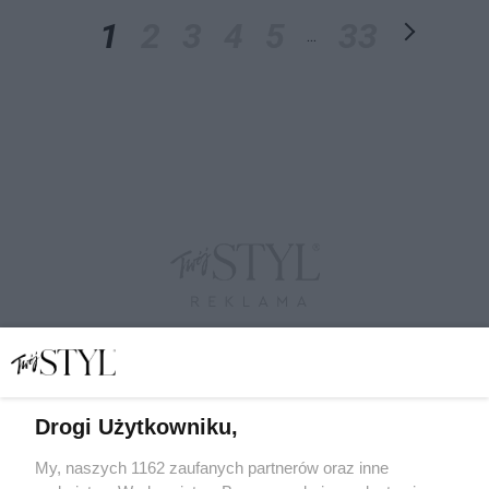
1
2
3
4
5
33
...
Drogi Użytkowniku,
My, naszych 1162 zaufanych partnerów oraz inne