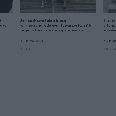
ć
Jak zachować się z klasą
Blisko
taką
w międzynarodowym towarzystwie? 5
o tym,
reguł, które zawsze się sprawdzą
w świe
ZOFIA MARCZUK
ZOFIA M
ETYKIETA
RELACJ