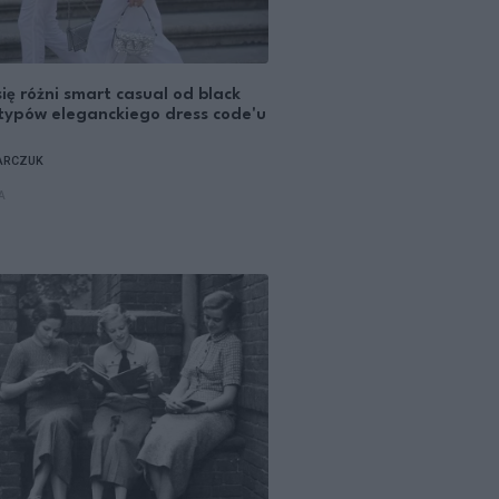
ię różni smart casual od black
 typów eleganckiego dress code'u
ARCZUK
A