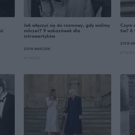
Jak włączyć się do rozmowy, gdy wolimy
Czym s
ić
milczeć? 9 wskazówek dla
tie? 6
introwertyków
ZOFIA M
ZOFIA MARCZUK
ETYKIET
ETYKIETA