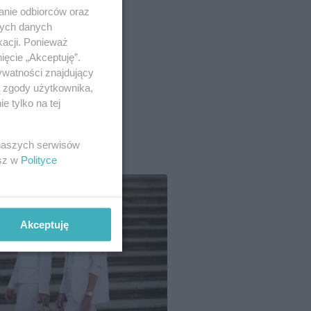
anie odbiorców oraz
nych danych
kacji. Ponieważ
ięcie „Akceptuję”.
ywatności znajdujący
ą zgody użytkownika,
 tylko na tej
 naszych serwisów
esz w
Polityce
Akceptuję