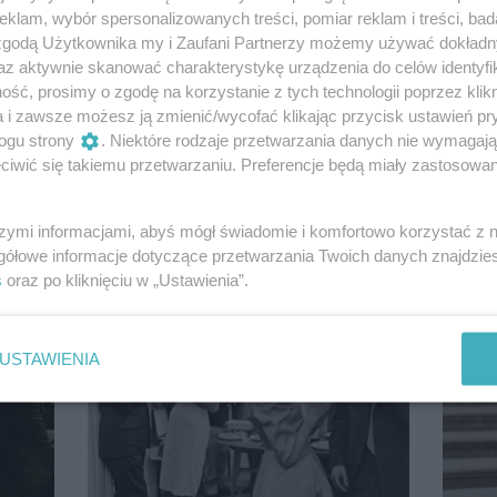
klam, wybór spersonalizowanych treści, pomiar reklam i treści, bad
 zgodą Użytkownika my i Zaufani Partnerzy możemy używać dokład
az aktywnie skanować charakterystykę urządzenia do celów identyfi
ść, prosimy o zgodę na korzystanie z tych technologii poprzez klikn
a i zawsze możesz ją zmienić/wycofać klikając przycisk ustawień pr
ogu strony
. Niektóre rodzaje przetwarzania danych nie wymagaj
iwić się takiemu przetwarzaniu. Preferencje będą miały zastosowanie
szymi informacjami, abyś mógł świadomie i komfortowo korzystać z
gółowe informacje dotyczące przetwarzania Twoich danych znajdzi
s
oraz po kliknięciu w „Ustawienia”.
USTAWIENIA