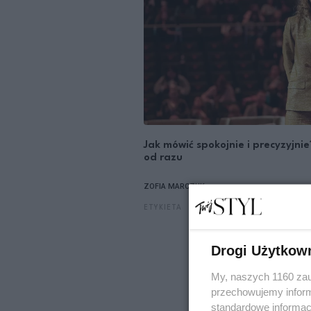
Jak mówić spokojnie i precyzyjni
od razu
ZOFIA MARCZUK
ETYKIETA
Drogi Użytkow
My, naszych 1160 zau
przechowujemy informa
standardowe informac