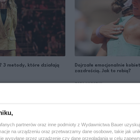
e? 3 metody, które działają
Dojrzałe emocjonalnie kobiet
zazdrością. Jak to robią?
ZOFIA MARCZUK
ETYKIETA
niku,
fanych partnerów oraz inne podmioty z Wydawnictwa Bauer uzyskuj
cje na urządzeniu oraz przetwarzamy dane osobowe, takie jak unika
je wysyłane przez urządzenie czy dane przeglądania w celu zapewn