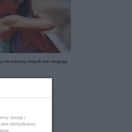
y na sukcesy innych nie reagują
emy dostęp i
lne identyfikatory,
iania