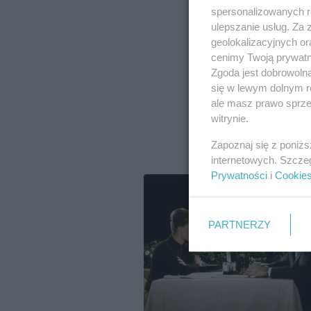
spersonalizowanych re
ulepszanie usług. Za
geolokalizacyjnych or
cenimy Twoją prywatno
Zgoda jest dobrowoln
się w lewym dolnym r
ale masz prawo sprzec
witrynie.
Zapoznaj się z poniż
internetowych. Szcze
Prywatności
i
Cookie
PARTNERZY