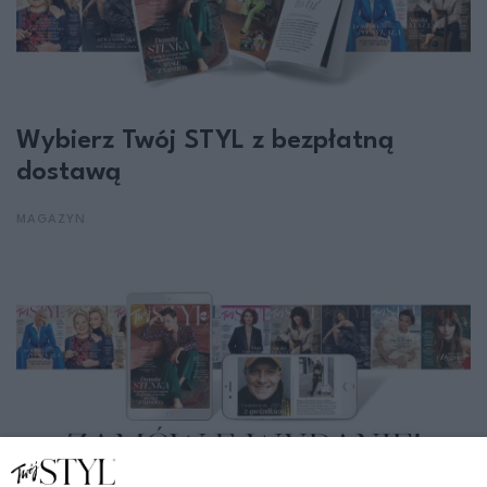
Wybierz Twój STYL z bezpłatną
dostawą
MAGAZYN