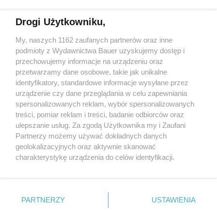
Czytaj w wersji elektronicznej
Drogi Użytkowniku,
My, naszych 1162 zaufanych partnerów oraz inne
E-WYDANIE
podmioty z Wydawnictwa Bauer uzyskujemy dostęp i
przechowujemy informacje na urządzeniu oraz
przetwarzamy dane osobowe, takie jak unikalne
identyfikatory, standardowe informacje wysyłane przez
Zamów
urządzenie czy dane przeglądania w celu zapewniania
spersonalizowanych reklam, wybór spersonalizowanych
treści, pomiar reklam i treści, badanie odbiorców oraz
ulepszanie usług. Za zgodą Użytkownika my i Zaufani
Partnerzy możemy używać dokładnych danych
geolokalizacyjnych oraz aktywnie skanować
charakterystykę urządzenia do celów identyfikacji.
Ponieważ cenimy Twoją prywatność, prosimy o zgodę na
korzystanie z tych technologii poprzez kliknięcie
KONTAKT
REKLAMA
REDAKCJA
„Akceptuję”. Zgoda jest dobrowolna i zawsze możesz ją
REGULAMIN SERWISU
POLITYKA PRYWATNOŚCI
zmienić/wycofać klikając przycisk ustawień prywatności
PARTNERZY
USTAWIENIA
MAPA SERWISU
znajdujący się w lewym dolnym rogu strony
. Niektóre