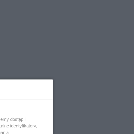
emy dostęp i
lne identyfikatory,
iania