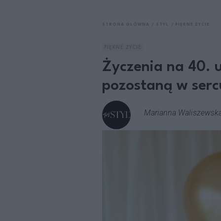
STRONA GŁÓWNA
STYL
PIĘKNE ŻYCIE
PIĘKNE ŻYCIE
Życzenia na 40. u
pozostaną w serc
Marianna Waliszewsk