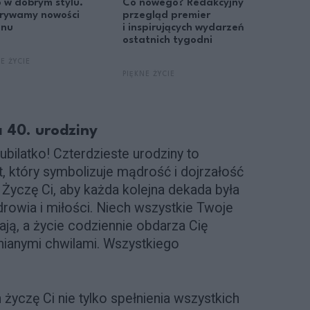
 w dobrym stylu.
Co nowego? Redakcyjny
Życzenia
rywamy nowości
przegląd premier
mężczyz
onu
i inspirujących wydarzeń
i mądre 
ostatnich tygodni
zostaną
MARIANNA
E ŻYCIE
PIĘKNE ŻYCIE
PIĘKNE ŻY
 40. urodziny
ubilatko! Czterdzieste urodziny to
 który symbolizuje mądrość i dojrzałość
 Życzę Ci, aby każda kolejna dekada była
rowia i miłości. Niech wszystkie Twoje
ają, a życie codziennie obdarza Cię
ianymi chwilami. Wszystkiego
n życzę Ci nie tylko spełnienia wszystkich