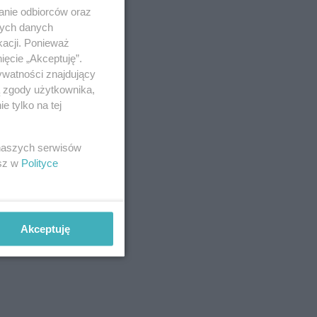
anie odbiorców oraz
nych danych
kacji. Ponieważ
ięcie „Akceptuję”.
ywatności znajdujący
ą zgody użytkownika,
 tylko na tej
 naszych serwisów
esz w
Polityce
Akceptuję