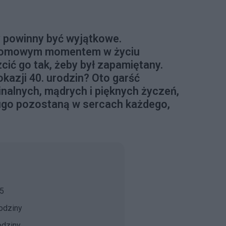
y powinny być wyjątkowe.
zełomowym momentem w życiu
cić go tak, żeby był zapamiętany.
okazji 40. urodzin? Oto garść
ginalnych, mądrych i pięknych życzeń,
ługo pozostaną w sercach każdego,
25
rodziny
odziny