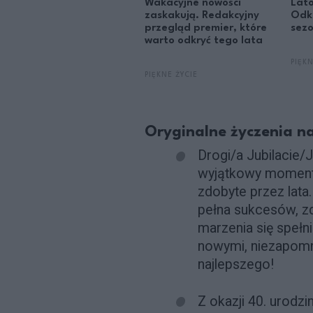
Wakacyjne nowości
Lato
zaskakują. Redakcyjny
Odk
przegląd premier, które
sez
warto odkryć tego lata
PIĘKN
PIĘKNE ŻYCIE
Oryginalne życzenia na
Drogi/a Jubilacie/J
wyjątkowy moment,
zdobyte przez lata.
pełna sukcesów, zd
marzenia się spełni
nowymi, niezapomn
najlepszego!
Z okazji 40. urodzi