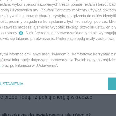
ezwykły moment w życiu, który zasługuje
klam, wybór spersonalizowanych treści, pomiar reklam i treści, bad
 zgodą Użytkownika my i Zaufani Partnerzy możemy używać dokład
ozmachem i wyjątkowym stylem.
az aktywnie skanować charakterystykę urządzenia do celów identyfi
mając za sobą bagaż przeżyć
ść, prosimy o zgodę na korzystanie z tych technologii poprzez klikn
ię przed nami nowe marzenia, możliwości
a i zawsze możesz ją zmienić/wycofać klikając przycisk ustawień pr
by zatrzymać się na chwilę i z dumą
ogu strony
. Niektóre rodzaje przetwarzania danych nie wymagaj
e osiągnięcia, które zdobyłyśmy.
iwić się takiemu przetwarzaniu. Preferencje będą miały zastosowanie
ymizmem i świeżym spojrzeniem wkraczać
nych, ale fascynujących wyzwań.
szymi informacjami, abyś mógł świadomie i komfortowo korzystać z
gółowe informacje dotyczące przetwarzania Twoich danych znajdzi
to zrobić małe podsumowanie i uczcić te
s
oraz po kliknięciu w „Ustawienia”.
które wspólnie przeżyłaś z bliskimi,
 efektem Twojej ciężkiej pracy
ste zwycięstwa, które odzwierciedlają
USTAWIENIA
ę. Teraz nadszedł czas, aby z radością
e przed Tobą, i z pełną energią wkraczać
 tylko okazją do świętowania, ale również