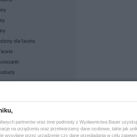
iny
iny
iny
dziny dla faceta
faceta
koleżanki
kobiety
siostry
brata
przyjaciela
niku,
fanych partnerów oraz inne podmioty z Wydawnictwa Bauer uzyskuj
cje na urządzeniu oraz przetwarzamy dane osobowe, takie jak unika
iny 2025
je wysyłane przez urządzenie czy dane przeglądania w celu zapewn