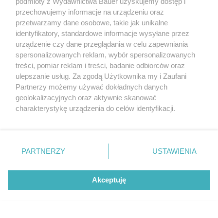
podmioty z Wydawnictwa Bauer uzyskujemy dostęp i
przechowujemy informacje na urządzeniu oraz
1
2
3
4
5
17
...
przetwarzamy dane osobowe, takie jak unikalne
identyfikatory, standardowe informacje wysyłane przez
urządzenie czy dane przeglądania w celu zapewniania
spersonalizowanych reklam, wybór spersonalizowanych
treści, pomiar reklam i treści, badanie odbiorców oraz
ulepszanie usług. Za zgodą Użytkownika my i Zaufani
Partnerzy możemy używać dokładnych danych
geolokalizacyjnych oraz aktywnie skanować
charakterystykę urządzenia do celów identyfikacji.
Ponieważ cenimy Twoją prywatność, prosimy o zgodę na
korzystanie z tych technologii poprzez kliknięcie
„Akceptuję”. Zgoda jest dobrowolna i zawsze możesz ją
zmienić/wycofać klikając przycisk ustawień prywatności
PARTNERZY
USTAWIENIA
znajdujący się w lewym dolnym rogu strony
. Niektóre
rodzaje przetwarzania danych nie wymagają zgody
Akceptuję
użytkownika, ale masz prawo sprzeciwić się takiemu
przetwarzaniu. Preferencje będą miały zastosowanie tylko
na tej witrynie.