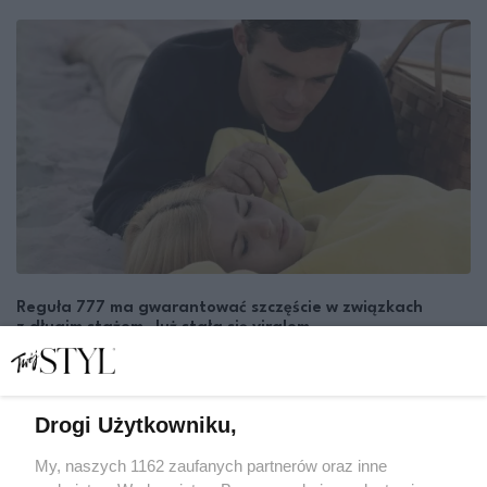
Reguła 777 ma gwarantować szczęście w związkach
z długim stażem. Już stała się viralem
ALICJA WIKIEŁ
EWA ANNA BARYŁKIEWICZ
RELACJE
Drogi Użytkowniku,
My, naszych 1162 zaufanych partnerów oraz inne