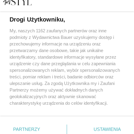
Drogi Użytkowniku,
SPF dla średniozaawansowanych. Co działa, a który filtr
to chwyt marketingowy? Dermatolog wyjaśnia
My, naszych 1162 zaufanych partnerów oraz inne
podmioty z Wydawnictwa Bauer uzyskujemy dostęp i
przechowujemy informacje na urządzeniu oraz
MATYLDA NOWAK
przetwarzamy dane osobowe, takie jak unikalne
PIELĘGNACJA
identyfikatory, standardowe informacje wysyłane przez
urządzenie czy dane przeglądania w celu zapewniania
spersonalizowanych reklam, wybór spersonalizowanych
treści, pomiar reklam i treści, badanie odbiorców oraz
ulepszanie usług. Za zgodą Użytkownika my i Zaufani
Partnerzy możemy używać dokładnych danych
geolokalizacyjnych oraz aktywnie skanować
charakterystykę urządzenia do celów identyfikacji.
Ponieważ cenimy Twoją prywatność, prosimy o zgodę na
korzystanie z tych technologii poprzez kliknięcie
KONTAKT
REKLAMA
REDAKCJA
„Akceptuję”. Zgoda jest dobrowolna i zawsze możesz ją
REGULAMIN SERWISU
POLITYKA PRYWATNOŚCI
zmienić/wycofać klikając przycisk ustawień prywatności
PARTNERZY
USTAWIENIA