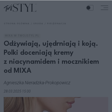
STRONA GŁÓWNA
URODA
PIELĘGNACJA
MIXA W TWOJSTYL.PL
Odżywiają, ujędrniają i koją.
Polki doceniają kremy
z niacynamidem i mocznikiem
od MIXA
Agnieszka Nieradzka-Prokopowicz
28.03.2025 15:00