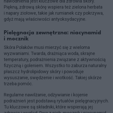
nawodnienia jest kluczowe dla zdrowia skóry.
Piękną, zdrową skórę wspiera też zielona herbata
i napary ziołowe, takie jak rumianek czy pokrzywa,
gdyż mają właściwości antyoksydacyjne.
Pielęgnacja zewnętrzna: niacynamid
i mocznik
Skóra Polaków musi mierzyć się z wieloma
wyzwaniami. Twarda, drażniąca woda, skrajne
temperatury, podrażnienia związane z aktywnością
fizyczną i goleniem. Wszystko to zaburza naturalny
płaszcz hydrolipidowy skóry i powoduje
wysuszanie, swędzenie i wiotkość. Takiej skórze
trzeba pomóc.
Regularne nawilżanie, odżywianie i kojenie
podrażnień jest podstawą rytuałów pielęgnacyjnych.
Tu kluczowe są składniki, które wspierają jej
zdrowie i wygląd. Dwa z nich, mocznik i niacynamid,