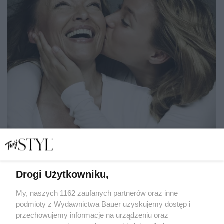
Drogi Użytkowniku,
22 najlepsze zestawy kosmetyków na Dzień Mamy.
Powiedzą więcej niż tysiąc słów
My, naszych 1162 zaufanych partnerów oraz inne
podmioty z Wydawnictwa Bauer uzyskujemy dostęp i
przechowujemy informacje na urządzeniu oraz
MAGDALENA TOKARCZYK