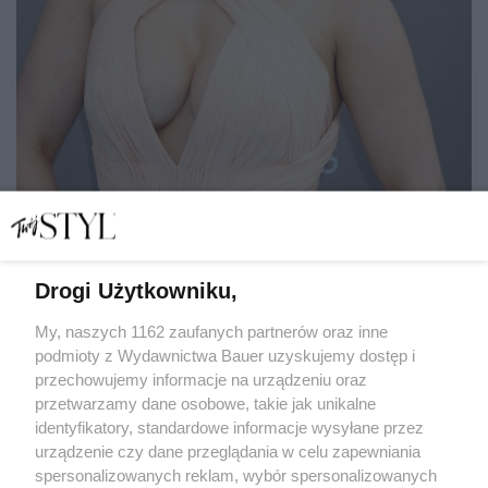
Drogi Użytkowniku,
Hayden Panettiere – była partnerka słynnego pięściarza
i brata mera Kijowa Władimira Kliczko opowiedziała
uzależnieniach, przez które straciła córkę
My, naszych 1162 zaufanych partnerów oraz inne
podmioty z Wydawnictwa Bauer uzyskujemy dostęp i
przechowujemy informacje na urządzeniu oraz
MATYLDA NOWAK
przetwarzamy dane osobowe, takie jak unikalne
NEWS
identyfikatory, standardowe informacje wysyłane przez
urządzenie czy dane przeglądania w celu zapewniania
spersonalizowanych reklam, wybór spersonalizowanych