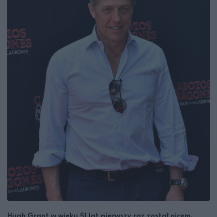
Hugh Grant w wieku 51 lat pierwszy raz został ojcem.