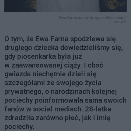
Ewa Farna po raz drugi została mamą!
FOT. AKPA
O tym, że Ewa Farna spodziewa się
drugiego dziecka dowiedzieliśmy się,
gdy piosenkarka była już
w zaawansowanej ciąży. I choć
gwiazda niechętnie dzieli się
szczegółami ze swojego życia
prywatnego, o narodzinach kolejnej
pociechy poinformowała sama swoich
fanów w social mediach. 28-latka
zdradziła zarówno płeć, jak i imię
pociechy.