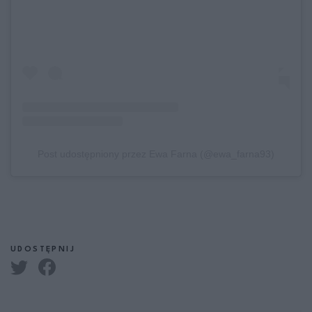
Post udostępniony przez Ewa Farna (@ewa_farna93)
UDOSTĘPNIJ