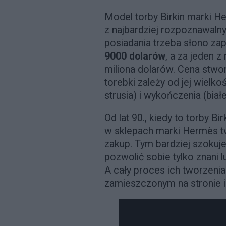
Model torby Birkin marki He
z najbardziej rozpoznawaln
posiadania trzeba słono zap
9000 dolarów
, a za jeden 
miliona dolarów. Cena stwor
torebki zależy od jej wielkoś
strusia) i wykończenia (biał
Od lat 90., kiedy to torby Bi
w sklepach marki Hermès tw
zakup. Tym bardziej szokuje
pozwolić sobie tylko znani 
A cały proces ich tworzenia
zamieszczonym na stronie i