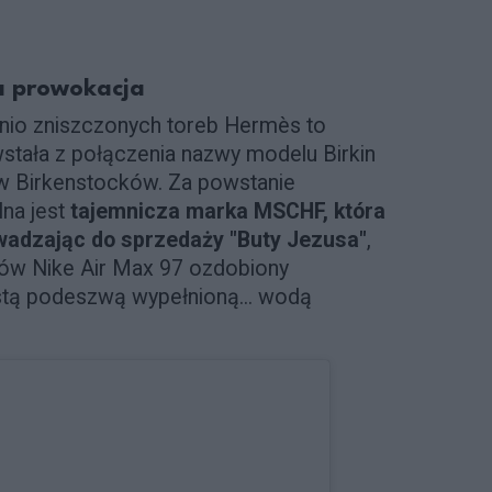
na prowokacja
dnio zniszczonych toreb Hermès to
wstała z połączenia nazwy modelu Birkin
ów Birkenstocków. Za powstanie
na jest
tajemnicza marka MSCHF, która
wadzając do sprzedaży "Buty Jezusa"
,
tów Nike Air Max 97 ozdobiony
stą podeszwą wypełnioną... wodą