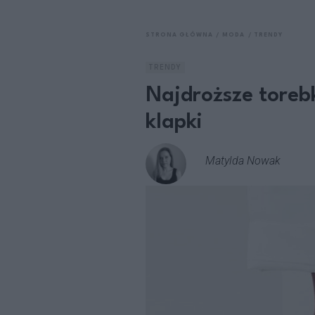
STRONA GŁÓWNA
MODA
TRENDY
TRENDY
Najdroższe torebk
klapki
Matylda Nowak