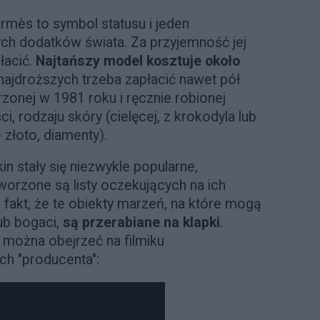
rmès to symbol statusu i jeden
ych dodatków świata. Za przyjemność jej
łacić.
Najtańszy model kosztuje około
z najdroższych trzeba zapłacić nawet pół
zonej w 1981 roku i ręcznie robionej
ci, rodzaju skóry (cielęcej, z krokodyla lub
e złoto, diamenty).
rkin stały się niezwykle popularne,
orzone są listy oczekujących na ich
 fakt, że te obiekty marzeń, na które mogą
lub bogaci,
są przerabiane na klapki
.
 można obejrzeć na filmiku
ch "producenta":