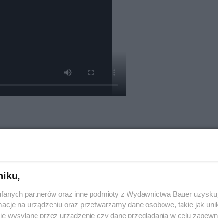
niku,
fanych partnerów oraz inne podmioty z Wydawnictwa Bauer uzyskuj
cje na urządzeniu oraz przetwarzamy dane osobowe, takie jak unika
je wysyłane przez urządzenie czy dane przeglądania w celu zapewn