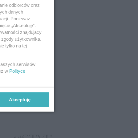
anie odbiorców oraz
nych danych
kacji. Ponieważ
ięcie „Akceptuję”.
ywatności znajdujący
ą zgody użytkownika,
 tylko na tej
 naszych serwisów
esz w
Polityce
Akceptuję