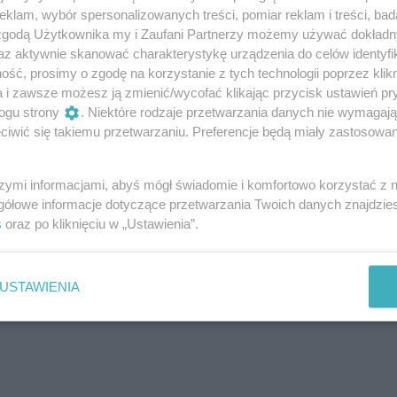
klam, wybór spersonalizowanych treści, pomiar reklam i treści, bad
 zgodą Użytkownika my i Zaufani Partnerzy możemy używać dokład
az aktywnie skanować charakterystykę urządzenia do celów identyfi
ść, prosimy o zgodę na korzystanie z tych technologii poprzez klikn
a i zawsze możesz ją zmienić/wycofać klikając przycisk ustawień pr
ogu strony
. Niektóre rodzaje przetwarzania danych nie wymagaj
iwić się takiemu przetwarzaniu. Preferencje będą miały zastosowanie
szymi informacjami, abyś mógł świadomie i komfortowo korzystać z
gółowe informacje dotyczące przetwarzania Twoich danych znajdzi
s
oraz po kliknięciu w „Ustawienia”.
USTAWIENIA