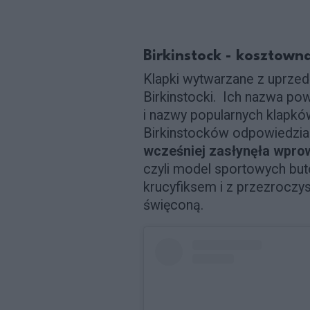
Birkinstock - kosztow
Klapki wytwarzane z uprze
Birkinstocki. Ich nazwa po
i nazwy popularnych klapk
Birkinstocków odpowiedzial
wcześniej zasłynęła wpro
czyli model sportowych bu
krucyfiksem i z przezroczy
święconą.