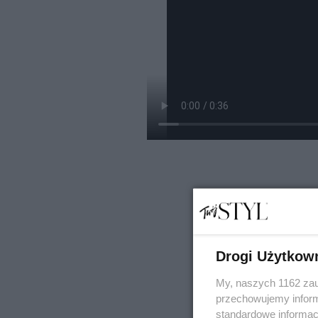
Drogi Użytkow
My, naszych 1162 zau
przechowujemy informa
standardowe informac