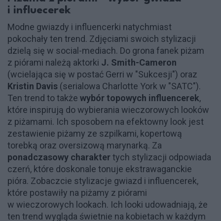
i influecerek
Modne gwiazdy i influencerki natychmiast
pokochały ten trend. Zdjęciami swoich stylizacji
dzielą się w social-mediach. Do grona fanek piżam
z piórami należą aktorki
J. Smith-Cameron
(wcielająca się w postać Gerri w "Sukcesji") oraz
Kristin Davis
(serialowa Charlotte York w "SATC").
Ten trend to także
wybór topowych influencerek
,
które inspirują do wybierania wieczorowych looków
z piżamami. Ich sposobem na efektowny look jest
zestawienie piżamy ze szpilkami, kopertową
torebką oraz oversizową marynarką. Za
ponadczasowy charakter
tych stylizacji odpowiada
czerń, które doskonale tonuje ekstrawaganckie
pióra. Zobaczcie stylizacje gwiazd i influencerek,
które postawiły na piżamy z piórami
w wieczorowych lookach. Ich looki udowadniają, że
ten trend wygląda świetnie na kobietach w każdym