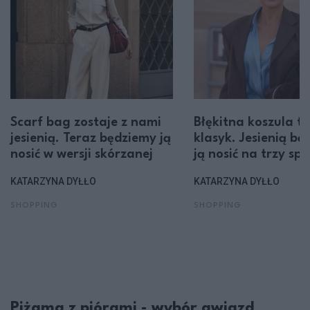
Scarf bag zostaje z nami
Błękitna koszula to
jesienią. Teraz będziemy ją
klasyk. Jesienią bę
nosić w wersji skórzanej
ją nosić na trzy sp
KATARZYNA DYŁŁO
KATARZYNA DYŁŁO
SHOPPING
SHOPPING
Piżama z piórami - wybór gwiazd