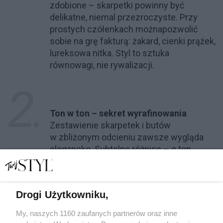
zdobione – skarpetki powinny być
delikatne, niemal przezroczyste. Przy
prostych czółenkach możnapozwolić
sobie na grę fakturą: żakard, cienki prążek,
lureksowa nitka. Styl to sztuka
równowagi, nie rywalizacji.
Ton w ton – sekret wyrafinowania
Zestawienie skarpetek i butów
w zbliżonym odcieniu zawsze wygląda
elegancko. Subtelne różnice – o ton
jaśniejszy beż, głębszy grafit, mleczna
biel przy ecru – tworzą efekt spójności,
który od razu kojarzy się z paryską
Drogi Użytkowniku,
nonszalancją.
My, naszych 1160 zaufanych partnerów oraz inne