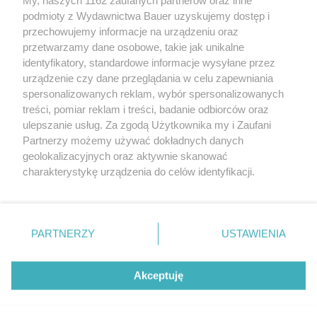
podmioty z Wydawnictwa Bauer uzyskujemy dostęp i
przechowujemy informacje na urządzeniu oraz
MAGDALENA TOKARCZYK
przetwarzamy dane osobowe, takie jak unikalne
MAKIJAŻ I PERFUMY
identyfikatory, standardowe informacje wysyłane przez
urządzenie czy dane przeglądania w celu zapewniania
spersonalizowanych reklam, wybór spersonalizowanych
treści, pomiar reklam i treści, badanie odbiorców oraz
ulepszanie usług. Za zgodą Użytkownika my i Zaufani
Partnerzy możemy używać dokładnych danych
geolokalizacyjnych oraz aktywnie skanować
charakterystykę urządzenia do celów identyfikacji.
Ponieważ cenimy Twoją prywatność, prosimy o zgodę na
korzystanie z tych technologii poprzez kliknięcie
KONTAKT
REKLAMA
REDAKCJA
„Akceptuję”. Zgoda jest dobrowolna i zawsze możesz ją
REGULAMIN SERWISU
POLITYKA PRYWATNOŚCI
zmienić/wycofać klikając przycisk ustawień prywatności
PARTNERZY
USTAWIENIA
MAPA SERWISU
znajdujący się w lewym dolnym rogu strony
. Niektóre
rodzaje przetwarzania danych nie wymagają zgody
Akceptuję
użytkownika, ale masz prawo sprzeciwić się takiemu
Blonzer to nowy trend w makijażu. Miks
przetwarzaniu. Preferencje będą miały zastosowanie tylko
tych dwóch kosmetyków daje piękny efekt
na tej witrynie.