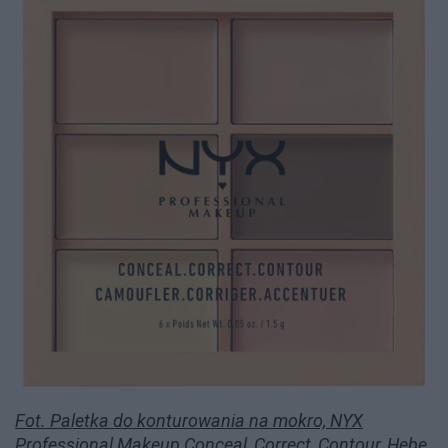
Fot. Paletka do konturowania na mokro, NYX
Professional Makeup Conceal, Correct, Contour, Hebe