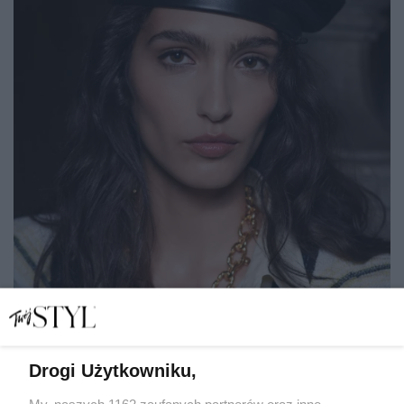
Drogi Użytkowniku,
Ten prosty trik z kredką optycznie zagęszcza rzęsy.
Idealny na co dzień
My, naszych 1162 zaufanych partnerów oraz inne