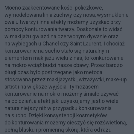
Mocno zaakcentowane kości policzkowe,
wymodelowana linia żuchwy czy nosa, wysmuklenie
owalu twarzy i inne efekty możemy uzyskać przy
pomocy konturowania twarzy. Doskonale to widać
w makijażu gwiazd na czerwonym dywanie oraz
na wybiegach u Chanel czy Saint Laurent. I chociaż
konturowanie na sucho stało się naturalnym
elementem makijażu wielu z nas, to konkurowanie
na mokro wciąż budzi nasze obawy. Przez bardzo
długi czas było postrzegane jako metoda
stosowana przez makijażystki, wizażystki, make-up
artist i na większe wyjścia. Tymczasem
konturowanie na mokro możemy śmiało używać
na co dzień, a efekt jaki uzyskujemy jest o wiele
naturalniejszy niż w przypadku konkurowania
na sucho. Dzięki konsystencji kosmetyków
do konturowania możemy cieszyć się rozświetloną,
pełną blasku i promienną skórą, która od razu