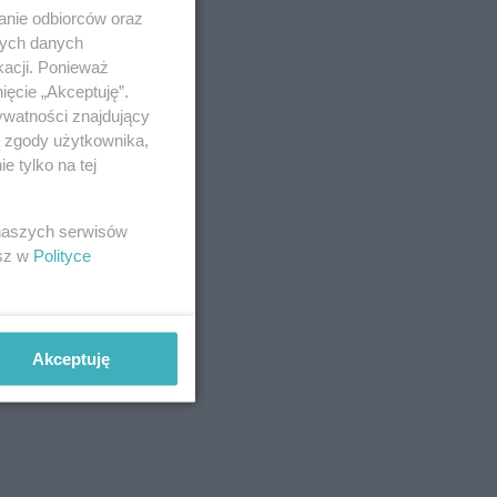
anie odbiorców oraz
nych danych
kacji. Ponieważ
ięcie „Akceptuję”.
ywatności znajdujący
ą zgody użytkownika,
 tylko na tej
 naszych serwisów
esz w
Polityce
Akceptuję