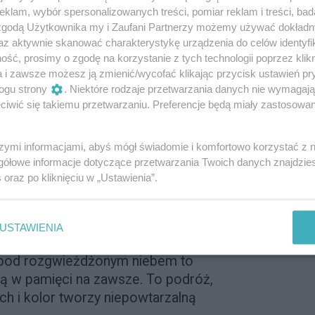
klam, wybór spersonalizowanych treści, pomiar reklam i treści, bad
jbardziej malowniczy z emiratów – pełen
 zgodą Użytkownika my i Zaufani Partnerzy możemy używać dokład
. Wystarczy opuścić wybrzeże, by znaleźć
az aktywnie skanować charakterystykę urządzenia do celów identyfi
ór Hajar, gdzie króluje Jebel Jais –
ść, prosimy o zgodę na korzystanie z tych technologii poprzez klikn
nych Emiratów Arabskich (1934 m n.p.m.).
a i zawsze możesz ją zmienić/wycofać klikając przycisk ustawień pr
ajdłuższa tyrolka na świecie, wpisana
ogu strony
. Niektóre rodzaje przetwarzania danych nie wymagaj
iwić się takiemu przetwarzaniu. Preferencje będą miały zastosowanie
ssa, która przyciąga miłośników mocnych
szymi informacjami, abyś mógł świadomie i komfortowo korzystać z
ls Explorers Camp – jedyne takie miejsce
gółowe informacje dotyczące przetwarzania Twoich danych znajdzi
a przeżyć prawdziwą przygodę pod okiem
s
oraz po kliknięciu w „Ustawienia”.
jąc w ekologicznych domkach z widokiem
USTAWIENIA
yć też delikatne. Safari po pustyni, kolacja
 pod rozgwieżdżonym niebem to
ją w pamięci na zawsze. To podróż,
ch i kolor tworzy niepowtarzalną