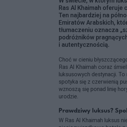
W świecie, w którym luk
Ras Al Khaimah oferuje 
Ten najbardziej na półn
Emiratów Arabskich, kt
tłumaczeniu oznacza „sz
podróżników pragnących 
i autentycznością.
Choć w cieniu błyszczącego
Ras Al Khaimah coraz śmie
luksusowych destynacji. To m
spotyka się z czerwienią p
wznoszą się ponad linię hor
urodzie.
Prawdziwy luksus? Spo
W Ras Al Khaimah luksus nie