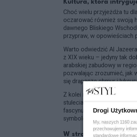
Kultura, która intryguj
Choć wielu przyjeżdża tu dl
oczarować również swoją hi
dawnego Bliskiego Wschodu
przypraw, w opowieściach p
Warto odwiedzić Al Jazeer
z XIX wieku – jedyny tak do
arabskiej zabudowy w region
pozwalając zrozumieć, jak w
się drapacze chmur i luksus
Z kolei na Suwaidi Pearl Fa
stulecia była sercem miejs
Drogi Użytkow
fascynująca podróż do świat
symbolem dostatku i piękna
My, naszych 1160 zau
przechowujemy informa
W stronę naturym wybrz
standardowe informac