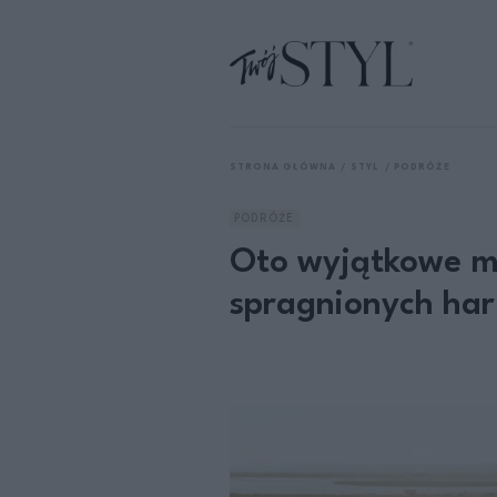
STRONA GŁÓWNA
STYL
PODRÓŻE
PODRÓŻE
Oto wyjątkowe mi
spragnionych har