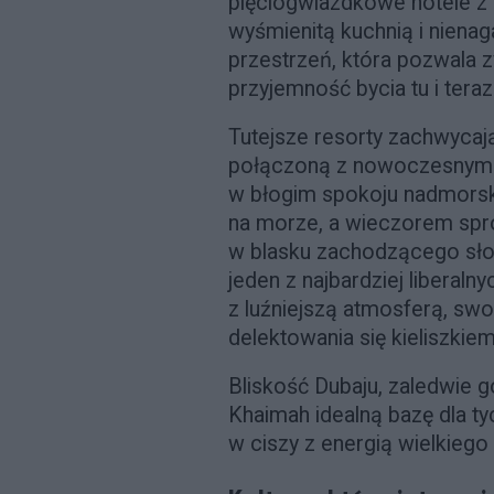
pięciogwiazdkowe hotele z 
wyśmienitą kuchnią i niena
przestrzeń, która pozwala 
przyjemność bycia tu i teraz
Tutejsze resorty zachwycają
połączoną z nowoczesnym 
w błogim spokoju nadmorski
na morze, a wieczorem spr
w blasku zachodzącego słoń
jeden z najbardziej liberaln
z luźniejszą atmosferą, sw
delektowania się kieliszkiem
Bliskość Dubaju, zaledwie 
Khaimah idealną bazę dla t
w ciszy z energią wielkiego