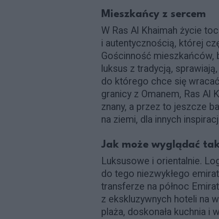
Mieszkańcy z sercem
W Ras Al Khaimah życie tocz
i autentycznością, której 
Gościnność mieszkańców, bli
luksus z tradycją, sprawiają,
do którego chce się wracać
granicy z Omanem, Ras Al Kh
znany, a przez to jeszcze ba
na ziemi, dla innych inspiracj
Jak może wyglądać ta
Luksusowe i orientalnie. 
do tego niezwykłego emiratu
transferze na północ Emira
z ekskluzywnych hoteli na w
plaża, doskonała kuchnia i w