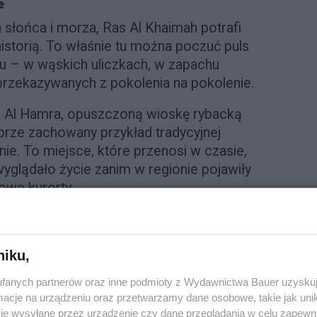
e
a słońca i morza, Ras Al Khaimah potrafi
storią. To właśnie tu można poczuć puls
 – w wąskich uliczkach, w zapachu
rzekazywanych z pokolenia na pokolenie.
a Al Hamra, opuszczoną wioskę rybacką
brze zachowany przykład tradycyjnej
ie. To miejsce, które przenosi w czasie,
yglądało życie zanim w regionie pojawiły
owe kurorty.
rm można poznać historię, która przez
cowej gospodarki – połowu pereł. To
niku,
a, w którym blask naturalnej perły był
.
fanych partnerów oraz inne podmioty z Wydawnictwa Bauer uzyskuj
cje na urządzeniu oraz przetwarzamy dane osobowe, takie jak unika
eże, pustynia i góry
je wysyłane przez urządzenie czy dane przeglądania w celu zapewn