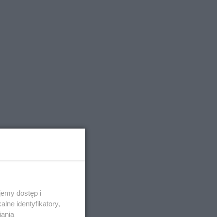
emy dostęp i
lne identyfikatory,
iania