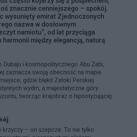
sus często kojarzy się z pośpiechem,
coś znacznie cenniejszego – spokój.
oc wysunięty emirat Zjednoczonych
órego nazwa w dosłownym
czyt namiotu”, od lat przyciąga
harmonii między elegancją, naturą
 Dubaju i kosmopolitycznego Abu Zabi,
lej zaznacza swoją obecność na mapie
iejsce, gdzie błękit Zatoki Perskiej
ustynnych wydm, a majestatyczne góry
yzontu, tworząc krajobraz o hipnotyzującej
kój
 krzyczy – on szepcze. To nie tylko