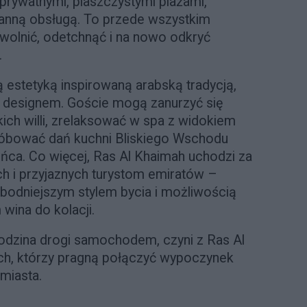
prywatnymi, piaszczystymi plażami,
ganną obsługą. To przede wszystkim
zwolnić, odetchnąć i na nowo odkryć
.
 estetyką inspirowaną arabską tradycją,
designem. Goście mogą zanurzyć się
ch willi, zrelaksować w spa z widokiem
óbować dań kuchni Bliskiego Wschodu
ca. Co więcej, Ras Al Khaimah uchodzi za
ych i przyjaznych turystom emiratów –
obodniejszym stylem bycia i możliwością
 wina do kolacji.
godzina drogi samochodem, czyni z Ras Al
ych, którzy pragną połączyć wypoczynek
 miasta.