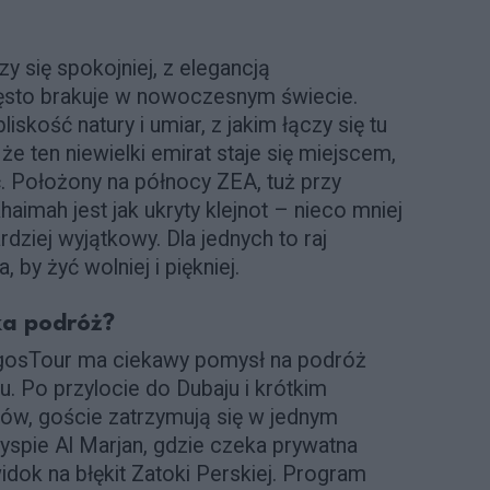
y się spokojniej, z elegancją
często brakuje w nowoczesnym świecie.
skość natury i umiar, z jakim łączy się tu
 że ten niewielki emirat staje się miejscem,
. Położony na północy ZEA, tuż przy
aimah jest jak ukryty klejnot – nieco mniej
rdziej wyjątkowy. Dla jednych to raj
a, by żyć wolniej i piękniej.
ka podróż?
LogosTour ma ciekawy pomysł na podróż
. Po przylocie do Dubaju i krótkim
tów, goście zatrzymują się w jednym
yspie Al Marjan, gdzie czeka prywatna
idok na błękit Zatoki Perskiej. Program