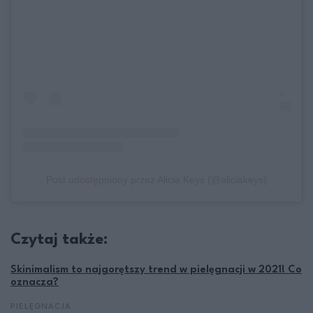
Post udostępniony przez Alicia Keys (@aliciakeys)
Czytaj także:
Skinimalism to najgorętszy trend w pielęgnacji w 2021! Co
oznacza?
PIELĘGNACJA