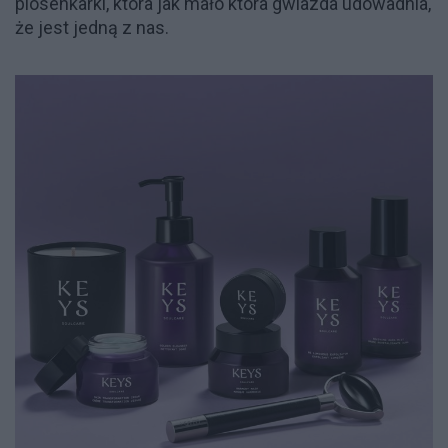
piosenkarki, która jak mało która gwiazda udowadnia,
że jest jedną z nas.