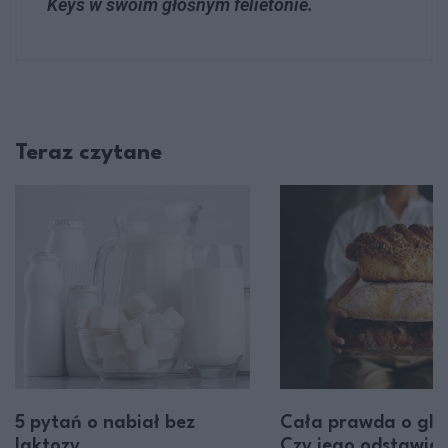
Keys w swoim głośnym felietonie.
Teraz czytane
5 pytań o nabiał bez
Cała prawda o glu
laktozy
Czy jego odstawien