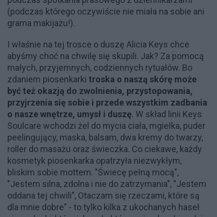
(podczas którego oczywiście nie miała na sobie ani
grama makijażu!).
I właśnie na tej trosce o duszę Alicia Keys chce
abyśmy choć na chwilę się skupili. Jak? Za pomocą
małych, przyjemnych, codziennych rytuałów. Bo
zdaniem piosenkarki
troska o naszą skórę może
być też okazją do zwolnienia, przystopowania,
przyjrzenia się sobie i przede wszystkim zadbania
o nasze wnętrze, umysł i duszę
. W skład linii Keys
Soulcare wchodzi żel do mycia ciała, mgiełka, puder
peelingujący, maska, balsam, dwa kremy do twarzy,
roller do masażu oraz świeczka. Co ciekawe, każdy
kosmetyk piosenkarka opatrzyła niezwykłym,
bliskim sobie mottem. "Świecę pełną mocą",
"Jestem silna, zdolna i nie do zatrzymania", "Jestem
oddana tej chwili", Otaczam się rzeczami, które są
dla mnie dobre" - to tylko kilka z ukochanych haseł