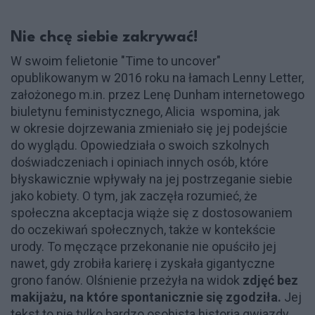
Nie chcę siebie zakrywać!
W swoim felietonie "Time to uncover"
opublikowanym w 2016 roku na łamach Lenny Letter,
założonego m.in. przez Lenę Dunham internetowego
biuletynu feministycznego, Alicia wspomina, jak
w okresie dojrzewania zmieniało się jej podejście
do wyglądu. Opowiedziała o swoich szkolnych
doświadczeniach i opiniach innych osób, które
błyskawicznie wpływały na jej postrzeganie siebie
jako kobiety. O tym, jak zaczęła rozumieć, że
społeczna akceptacja wiąże się z dostosowaniem
do oczekiwań społecznych, także w kontekście
urody. To męczące przekonanie nie opuściło jej
nawet, gdy zrobiła karierę i zyskała gigantyczne
grono fanów. Olśnienie przeżyła na widok
zdjęć bez
makijażu, na które spontanicznie się zgodziła.
Jej
tekst to nie tylko bardzo osobista historia gwiazdy,