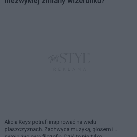
niezwykłej zmiany wizerunku?
Alicia Keys potrafi inspirować na wielu
płaszczyznach. Zachwyca muzyką, głosem i...
swoją życiową filozofią. Dziś to nie tylko