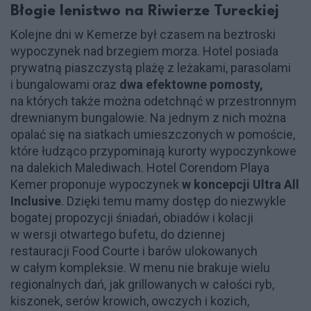
Błogie lenistwo na Riwierze Tureckiej
Kolejne dni w Kemerze był czasem na beztroski
wypoczynek nad brzegiem morza. Hotel posiada
prywatną piaszczystą plażę z leżakami, parasolami
i bungalowami oraz
dwa efektowne pomosty,
na których także można odetchnąć w przestronnym
drewnianym bungalowie. Na jednym z nich można
opalać się na siatkach umieszczonych w pomoście,
które łudząco przypominają kurorty wypoczynkowe
na dalekich Malediwach. Hotel Corendom Playa
Kemer proponuje wypoczynek
w koncepcji Ultra All
Inclusive
. Dzięki temu mamy dostęp do niezwykle
bogatej propozycji śniadań, obiadów i kolacji
w wersji otwartego bufetu, do dziennej
restauracji Food Courte i barów ulokowanych
w całym kompleksie. W menu nie brakuje wielu
regionalnych dań, jak grillowanych w całości ryb,
kiszonek, serów krowich, owczych i kozich,