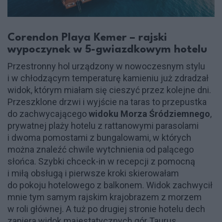
Corendon Playa Kemer – rajski
wypoczynek w 5-gwiazdkowym hotelu
Przestronny hol urządzony w nowoczesnym stylu
i w chłodzącym temperaturę kamieniu już zdradzał
widok, którym miałam się cieszyć przez kolejne dni.
Przeszklone drzwi i wyjście na taras to przepustka
do zachwycającego
widoku Morza Śródziemnego
,
prywatnej plaży hotelu z rattanowymi parasolami
i dwoma pomostami z bungalowami, w których
można znaleźć chwile wytchnienia od palącego
słońca. Szybki chceck-in w recepcji z pomocną
i miłą obsługą i pierwsze kroki skierowałam
do pokoju hotelowego z balkonem. Widok zachwycił
mnie tym samym rajskim krajobrazem z morzem
w roli głównej. A tuż po drugiej stronie hotelu dech
zapiera widok majestatycznych gór Taurus,