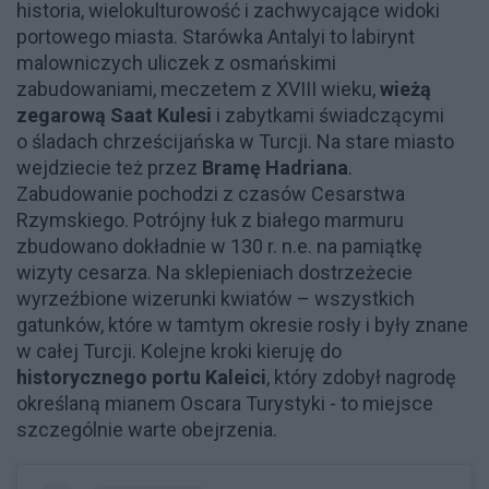
historia, wielokulturowość i zachwycające widoki
portowego miasta. Starówka Antalyi to labirynt
malowniczych uliczek z osmańskimi
zabudowaniami, meczetem z XVIII wieku,
wieżą
zegarową Saat Kulesi
i zabytkami świadczącymi
o śladach chrześcijańska w Turcji. Na stare miasto
wejdziecie też przez
Bramę Hadriana
.
Zabudowanie pochodzi z czasów Cesarstwa
Rzymskiego. Potrójny łuk z białego marmuru
zbudowano dokładnie w 130 r. n.e. na pamiątkę
wizyty cesarza. Na sklepieniach dostrzeżecie
wyrzeźbione wizerunki kwiatów – wszystkich
gatunków, które w tamtym okresie rosły i były znane
w całej Turcji. Kolejne kroki kieruję do
historycznego portu Kaleici
, który zdobył nagrodę
określaną mianem Oscara Turystyki - to miejsce
szczególnie warte obejrzenia.