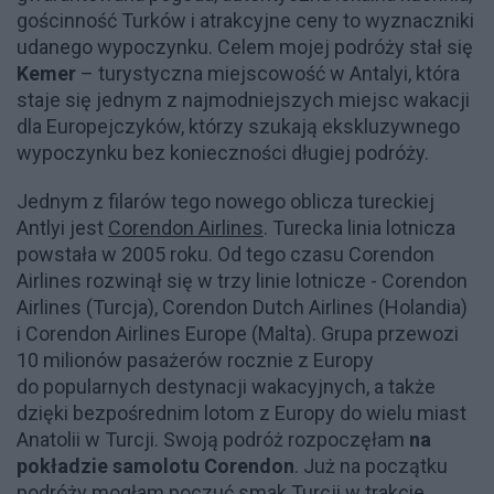
gościnność Turków i atrakcyjne ceny to wyznaczniki
udanego wypoczynku. Celem mojej podróży stał się
Kemer
– turystyczna miejscowość w Antalyi, która
staje się jednym z najmodniejszych miejsc wakacji
dla Europejczyków, którzy szukają ekskluzywnego
wypoczynku bez konieczności długiej podróży.
Jednym z filarów tego nowego oblicza tureckiej
Antlyi jest
Corendon Airlines
. Turecka linia lotnicza
powstała w 2005 roku. Od tego czasu Corendon
Airlines rozwinął się w trzy linie lotnicze - Corendon
Airlines (Turcja), Corendon Dutch Airlines (Holandia)
i Corendon Airlines Europe (Malta). Grupa przewozi
10 milionów pasażerów rocznie z Europy
do popularnych destynacji wakacyjnych, a także
dzięki bezpośrednim lotom z Europy do wielu miast
Anatolii w Turcji. Swoją podróż rozpoczęłam
na
pokładzie samolotu Corendon
. Już na początku
podróży mogłam poczuć smak Turcji w trakcie