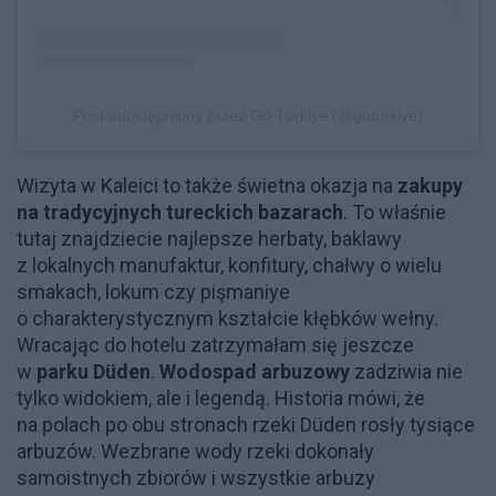
Post udostępniony przez Go Türkiye (@goturkiye)
Wizyta w Kaleici to także świetna okazja na
zakupy
na tradycyjnych tureckich bazarach
. To właśnie
tutaj znajdziecie najlepsze herbaty, baklawy
z lokalnych manufaktur, konfitury, chałwy o wielu
smakach, lokum czy pişmaniye
o charakterystycznym kształcie kłębków wełny.
Wracając do hotelu zatrzymałam się jeszcze
w
parku Düden
.
Wodospad arbuzowy
zadziwia nie
tylko widokiem, ale i legendą. Historia mówi, że
na polach po obu stronach rzeki Düden rosły tysiące
arbuzów. Wezbrane wody rzeki dokonały
samoistnych zbiorów i wszystkie arbuzy