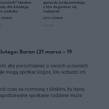
wiazdach? Idealne
gwiazdy podpowiadają
pragmaty
ody dla każdego
z kim dogadasz się
osoby s
ku zodiaku
najlepiej!
według a
 SIEMBAB
ANITA SIEMBAB
ASTROLOŻK
AK
ZODIAK
ZODIAK
lutego: Baran (21 marca – 19
t, aby porozmawiać o swoich uczuciach
ngle mogą spotkać kogoś, kto wzbudzi ich
ić czas na rozmowę z bliskimi, by lepiej
iespodziewane spotkanie rodzinne może