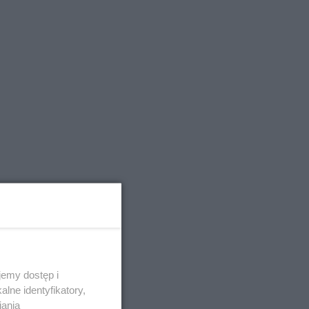
emy dostęp i
lne identyfikatory,
iania