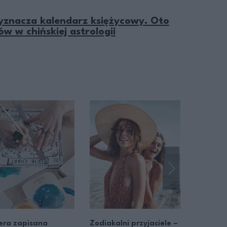
wyznacza kalendarz księżycowy. Oto
w w chińskiej astrologii
era zapisana
Zodiakalni przyjaciele –
Pełni fan