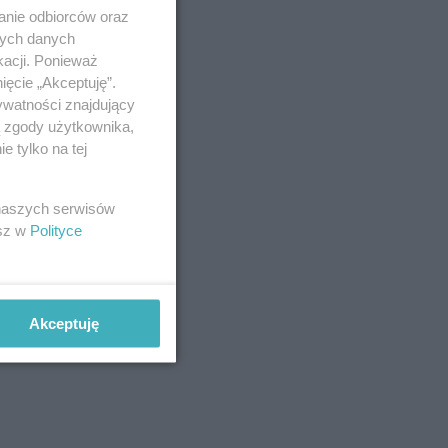
anie odbiorców oraz
nych danych
kacji. Ponieważ
ięcie „Akceptuję”.
ywatności znajdujący
ą zgody użytkownika,
 tylko na tej
 naszych serwisów
esz w
Polityce
Akceptuję