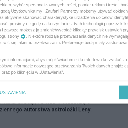
klam, wybór spersonalizowanych treści, pomiar reklam i treści, bad
, naszą sferą emocjonalną i interakcjami
 zgodą Użytkownika my i Zaufani Partnerzy możemy używać dokład
 horoskopy mają zdolność dostarczania
az aktywnie skanować charakterystykę urządzenia do celów identyfi
mowania działań bądź stanowić źródło
ść, prosimy o zgodę na korzystanie z tych technologii poprzez klikn
a nowych wyzwań, a także do efektywnego
a i zawsze możesz ją zmienić/wycofać klikając przycisk ustawień pr
ych się szans życiowych oraz
ogu strony
. Niektóre rodzaje przetwarzania danych nie wymagaj
bie z napotykanymi trudnościami. Dla
iwić się takiemu przetwarzaniu. Preferencje będą miały zastosowanie
pów stanowi po prostu formę przyjemnej
 oderwania od codziennego zgiełku.
szymi informacjami, abyś mógł świadomie i komfortowo korzystać z
oskopy mogą przynosić pewnego rodzaju
gółowe informacje dotyczące przetwarzania Twoich danych znajdzi
dywalności, co dla wielu jest nieocenione.
s
oraz po kliknięciu w „Ustawienia”.
dzanie swojego dziennego horoskopu czyni
codziennej rutyny, czymś, co pomaga
USTAWIENIA
wprowadzić do niego pewien ład.
wyzwania czekają na Was w
niedzielę 9
dziennego
autorstwa astrolożki Leny
.