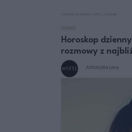
STRONA GŁÓWNA
STYL
ZODIAK
ZODIAK
Horoskop dzienny
rozmowy z najbli
Astrolożka Lena