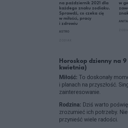
na październik 2021 dla
w g
każdego znaku zodiaku.
zaw
Sprawdź, co czeka cię
zna
w miłości, pracy
ANITA
i zdrowiu
ZODI
ASTRO
ZODIAK
Horoskop dzienny na 9 
kwietnia)
Miłość:
To doskonały momen
i planach na przyszłość. Si
zainteresowanie.
Rodzina:
Dziś warto poświęc
zrozumieć ich potrzeby. N
przynieść wiele radości.