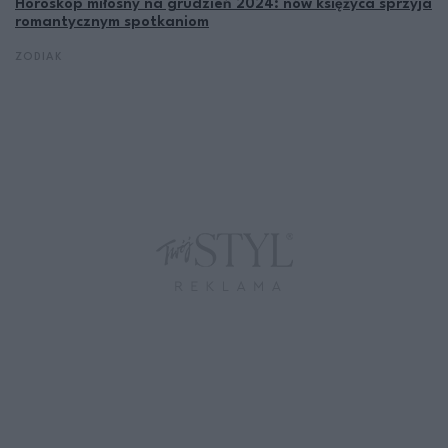
Horoskop miłosny na grudzień 2024: nów księżyca sprzyja
romantycznym spotkaniom
ZODIAK