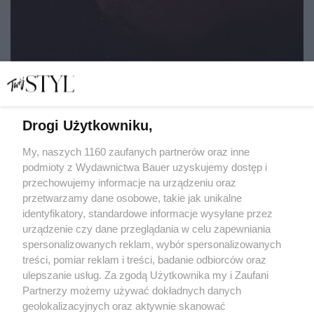
Drogi Użytkowniku,
Retrogradacja, Merkury i reszta, czyli jak cofanie się
planet ma wpływać na nasze życie
My, naszych 1160 zaufanych partnerów oraz inne
podmioty z Wydawnictwa Bauer uzyskujemy dostęp i
przechowujemy informacje na urządzeniu oraz
MATYLDA NOWAK
przetwarzamy dane osobowe, takie jak unikalne
ZODIAK
identyfikatory, standardowe informacje wysyłane przez
urządzenie czy dane przeglądania w celu zapewniania
spersonalizowanych reklam, wybór spersonalizowanych
treści, pomiar reklam i treści, badanie odbiorców oraz
ulepszanie usług. Za zgodą Użytkownika my i Zaufani
Partnerzy możemy używać dokładnych danych
geolokalizacyjnych oraz aktywnie skanować