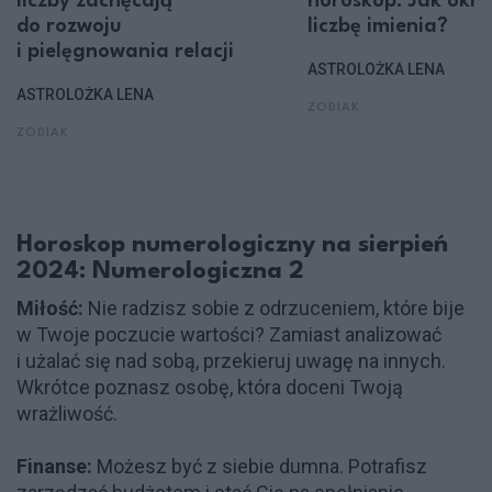
liczby zachęcają
horoskop. Jak okreś
do rozwoju
liczbę imienia?
i pielęgnowania relacji
ASTROLOŻKA LENA
ASTROLOŻKA LENA
ZODIAK
ZODIAK
Horoskop numerologiczny na sierpień
2024: Numerologiczna 2
Miłość:
Nie radzisz sobie z odrzuceniem, które bije
w Twoje poczucie wartości? Zamiast analizować
i użalać się nad sobą, przekieruj uwagę na innych.
Wkrótce poznasz osobę, która doceni Twoją
wrażliwość.
Finanse:
Możesz być z siebie dumna. Potrafisz