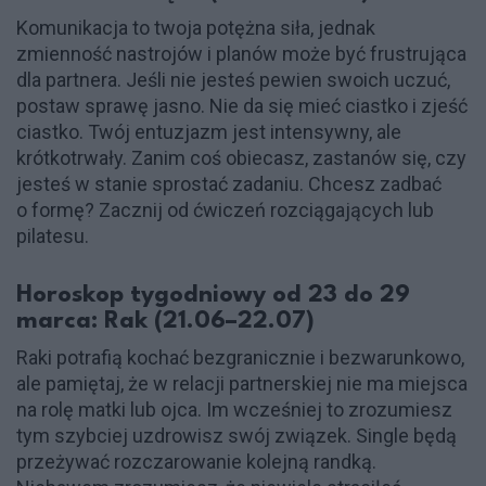
Komunikacja to twoja potężna siła, jednak
zmienność nastrojów i planów może być frustrująca
dla partnera. Jeśli nie jesteś pewien swoich uczuć,
postaw sprawę jasno. Nie da się mieć ciastko i zjeść
ciastko. Twój entuzjazm jest intensywny, ale
krótkotrwały. Zanim coś obiecasz, zastanów się, czy
jesteś w stanie sprostać zadaniu. Chcesz zadbać
o formę? Zacznij od ćwiczeń rozciągających lub
pilatesu.
Horoskop tygodniowy od 23 do 29
marca: Rak (21.06–22.07)
Raki potrafią kochać bezgranicznie i bezwarunkowo,
ale pamiętaj, że w relacji partnerskiej nie ma miejsca
na rolę matki lub ojca. Im wcześniej to zrozumiesz
tym szybciej uzdrowisz swój związek. Single będą
przeżywać rozczarowanie kolejną randką.