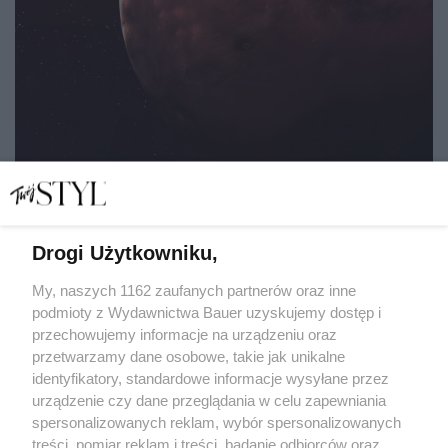
Drogi Użytkowniku,
Retrogradacja, Merkury i reszta, czyli jak cofanie się
planet ma wpływać na nasze życie
My, naszych 1162 zaufanych partnerów oraz inne
podmioty z Wydawnictwa Bauer uzyskujemy dostęp i
przechowujemy informacje na urządzeniu oraz
MATYLDA NOWAK
przetwarzamy dane osobowe, takie jak unikalne
ZODIAK
identyfikatory, standardowe informacje wysyłane przez
urządzenie czy dane przeglądania w celu zapewniania
spersonalizowanych reklam, wybór spersonalizowanych
treści, pomiar reklam i treści, badanie odbiorców oraz