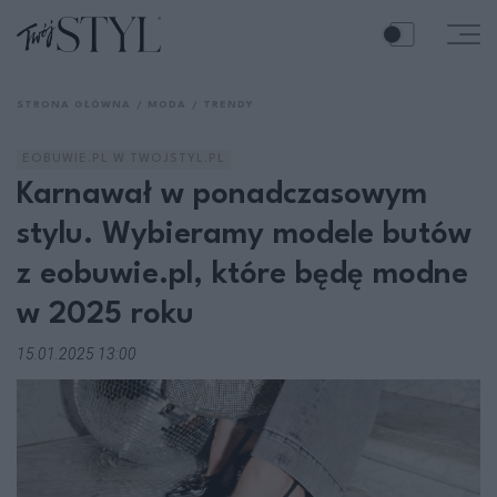
STRONA GŁÓWNA
MODA
TRENDY
EOBUWIE.PL W TWOJSTYL.PL
Karnawał w ponadczasowym
stylu. Wybieramy modele butów
z eobuwie.pl, które będę modne
w 2025 roku
15.01.2025 13:00