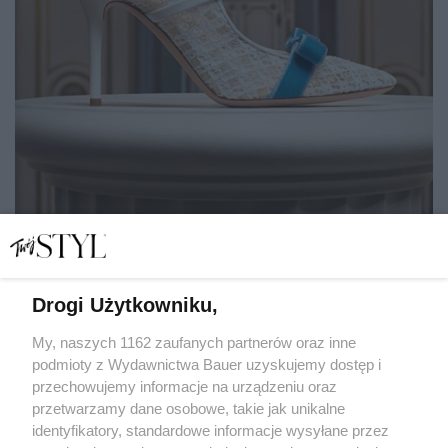
Drogi Użytkowniku,
Buty w stylu "Bridgertonów"? Powstała piękna kolekcja
inspirowana serialem!
My, naszych 1162 zaufanych partnerów oraz inne
podmioty z Wydawnictwa Bauer uzyskujemy dostęp i
przechowujemy informacje na urządzeniu oraz
KATARZYNA DYŁŁO
przetwarzamy dane osobowe, takie jak unikalne
SHOPPING
identyfikatory, standardowe informacje wysyłane przez