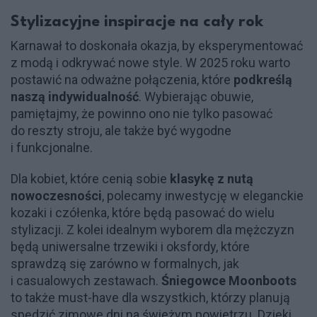
Stylizacyjne inspiracje na cały rok
Karnawał to doskonała okazja, by eksperymentować
z modą i odkrywać nowe style. W 2025 roku warto
postawić na odważne połączenia, które
podkreślą
naszą indywidualność
. Wybierając obuwie,
pamiętajmy, że powinno ono nie tylko pasować
do reszty stroju, ale także być wygodne
i funkcjonalne.
Dla kobiet, które cenią sobie
klasykę z nutą
nowoczesności
, polecamy inwestycję w eleganckie
kozaki i czółenka, które będą pasować do wielu
stylizacji. Z kolei idealnym wyborem dla mężczyzn
będą uniwersalne trzewiki i oksfordy, które
sprawdzą się zarówno w formalnych, jak
i casualowych zestawach.
Śniegowce Moonboots
to także must-have dla wszystkich, którzy planują
spędzić zimowe dni na świeżym powietrzu. Dzięki