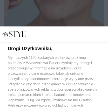
Drogi Użytkowniku,
Jak działają peptydy w kosmetykach i dlaczego
przywracają skórze młodość
My, naszych 1160 zaufanych partnerów oraz inne
podmioty z Wydawnictwa Bauer uzyskujemy dostęp i
przechowujemy informacje na urządzeniu oraz
MATYLDA NOWAK
przetwarzamy dane osobowe, takie jak unikalne
PIELĘGNACJA
identyfikatory, standardowe informacje wysyłane przez
urządzenie czy dane przeglądania w celu zapewniania
spersonalizowanych reklam, wybór spersonalizowanych
treści, pomiar reklam i treści, badanie odbiorców oraz
ulepszanie usług. Za zgodą Użytkownika my i Zaufani
Partnerzy możemy używać dokładnych danych