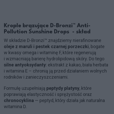
Krople brązujące D-Bronzi™ Anti-
Pollution Sunshine Drops - skład
W składzie D-Bronzi™ znajdziemy nierafinowane
oleje z maruli i pestek czarnej porzeczki
, bogate
w kwasy omega i witaminę F, które regenerują
i wzmacniają barierę hydrolipidową skóry. Do tego
silne antyoksydanty
: ekstrakt z kakao, biała herbata
i witamina E – chronią ją przed działaniem wolnych
rodników i zanieczyszczeniami.
Formułę uzupełniają
peptydy platyny
, które
poprawiają elastyczność i sprężystość oraz
chronocyklina
— peptyd, który działa jak naturalna
witamina D.