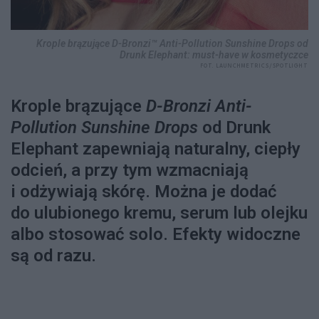
Krople brązujące D-Bronzi™ Anti-Pollution Sunshine Drops od
Drunk Elephant: must-have w kosmetyczce
FOT. LAUNCHMETRICS/SPOTLIGHT
Krople brązujące
D-Bronzi Anti-
Pollution Sunshine Drops
od Drunk
Elephant zapewniają naturalny, ciepły
odcień, a przy tym wzmacniają
i odżywiają skórę. Można je dodać
do ulubionego kremu, serum lub olejku
albo stosować solo. Efekty widoczne
są od razu.