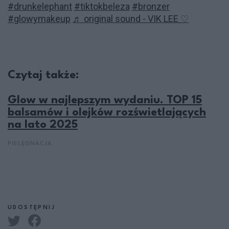
#drunkelephant
#tiktokbeleza
#bronzer
#glowymakeup
♬ original sound - VIK LEE ♡
Czytaj także:
Glow w najlepszym wydaniu. TOP 15
balsamów i olejków rozświetlających
na lato 2025
PIELĘGNACJA
UDOSTĘPNIJ