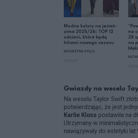
Modne kolory na jesień-
"Pow
zima 2025/26: TOP 12
na c
odcieni, które będą
28 
hitami nowego sezonu
na p
błęk
KATARZYNA DYŁŁO
KATA
TRENDY
TREN
Gwiazdy na weselu Tayl
Na weselu Taylor Swift złoto
potwierdzając, że jest jed
Karlie Kloss
postawiła na dł
Utrzymany w minimalistyczny
nawiązywały do estetyki lat 