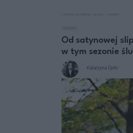
STRONA GŁÓWNA
MODA
TRENDY
TRENDY
Od satynowej slip
w tym sezonie ś
Katarzyna Dyłło