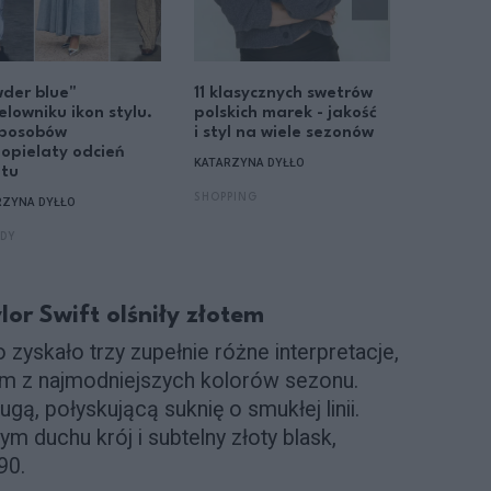
der blue"
11 klasycznych swetrów
Od kitte
elowniku ikon stylu.
polskich marek - jakość
po zams
sposobów
i styl na wiele sezonów
par butó
opielaty odcień
będziemy
KATARZYNA DYŁŁO
itu
i zimą
SHOPPING
RZYNA DYŁŁO
KATARZYNA
DY
TRENDY
or Swift olśniły złotem
 zyskało trzy zupełnie różne interpretacje,
nym z najmodniejszych kolorów sezonu.
ugą, połyskującą suknię o smukłej linii.
m duchu krój i subtelny złoty blask,
90.