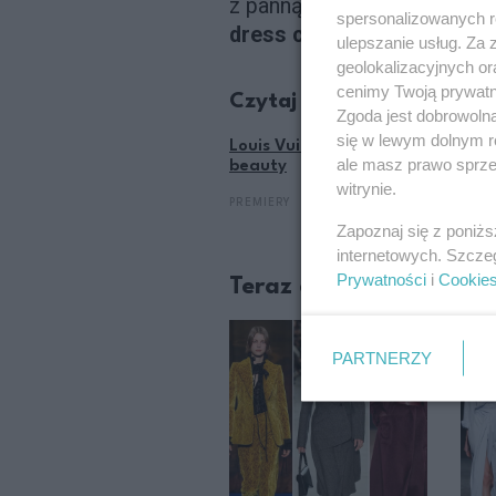
z panną młodą, dlatego
dos
spersonalizowanych re
dress codzie.
ulepszanie usług. Za
geolokalizacyjnych or
cenimy Twoją prywatno
Czytaj także:
Zgoda jest dobrowoln
się w lewym dolnym r
Louis Vuitton rozpoczął sprzedaż
ale masz prawo sprzec
beauty
witrynie.
PREMIERY
Zapoznaj się z poniż
internetowych. Szcze
Prywatności
i
Cookie
Teraz czytane
PARTNERZY