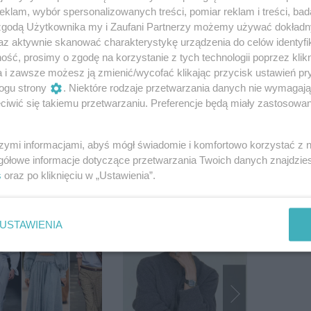
konale odnajduje się w weselowym
klam, wybór spersonalizowanych treści, pomiar reklam i treści, bad
 zgodą Użytkownika my i Zaufani Partnerzy możemy używać dokład
az aktywnie skanować charakterystykę urządzenia do celów identyfi
ść, prosimy o zgodę na korzystanie z tych technologii poprzez klikn
a i zawsze możesz ją zmienić/wycofać klikając przycisk ustawień pr
ogu strony
. Niektóre rodzaje przetwarzania danych nie wymagaj
 online w Polsce. Na klientów czeka też debiut
iwić się takiemu przetwarzaniu. Preferencje będą miały zastosowanie
szymi informacjami, abyś mógł świadomie i komfortowo korzystać z
gółowe informacje dotyczące przetwarzania Twoich danych znajdzi
s
oraz po kliknięciu w „Ustawienia”.
USTAWIENIA