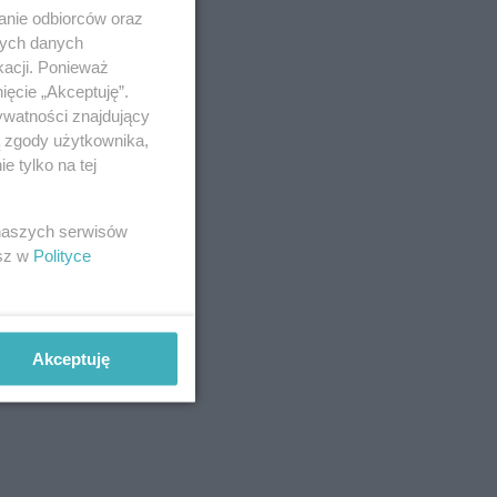
anie odbiorców oraz
nych danych
kacji. Ponieważ
ięcie „Akceptuję”.
ywatności znajdujący
ą zgody użytkownika,
 tylko na tej
 naszych serwisów
esz w
Polityce
Akceptuję