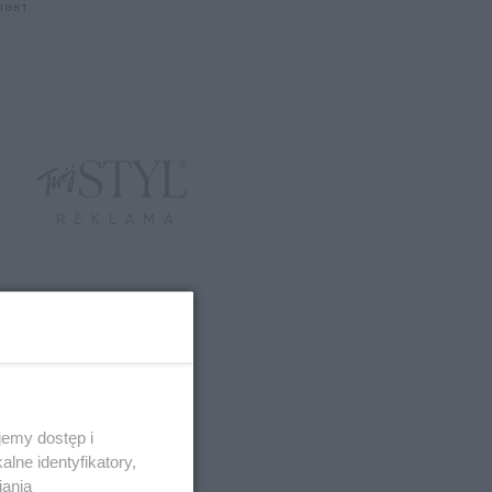
LIGHT
emy dostęp i
lne identyfikatory,
iania