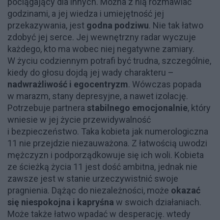
pociągający dla innych. Można z nią rozmawiać
godzinami, a jej wiedza i umiejętność jej
przekazywania, jest
godna podziwu
. Nie tak łatwo
zdobyć jej serce. Jej wewnętrzny radar wyczuje
każdego, kto ma wobec niej negatywne zamiary.
W życiu codziennym potrafi być trudna, szczególnie,
kiedy do głosu dojdą jej wady charakteru –
nadwrażliwość i egocentryzm
. Wówczas popada
w marazm, stany depresyjne, a nawet izolację.
Potrzebuje partnera
stabilnego emocjonalnie
, który
wniesie w jej życie przewidywalność
i bezpieczeństwo. Taka kobieta jak numerologiczna
11 nie przejdzie niezauważona. Z łatwością uwodzi
mężczyzn i podporządkowuje się ich woli. Kobieta
ze ścieżką życia 11 jest dość ambitna, jednak nie
zawsze jest w stanie urzeczywistnić swoje
pragnienia. Dążąc do niezależności, może
okazać
się niespokojna i kapryśna
w swoich działaniach.
Może także łatwo wpadać w desperację. wtedy