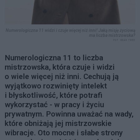
Numerologiczna 11 widzi i czuje więcej niż inni! Jaką misję życiową
ma liczba mistrzowska?
FOT. IMAX TREE
Numerologiczna 11 to liczba
mistrzowska, która czuje i widzi
o wiele więcej niż inni. Cechują ją
wyjątkowo rozwinięty intelekt
i błyskotliwość, które potrafi
wykorzystać - w pracy i życiu
prywatnym. Powinna uważać na wady,
które obniżają jej mistrzowskie
wibracje. Oto mocne i słabe strony