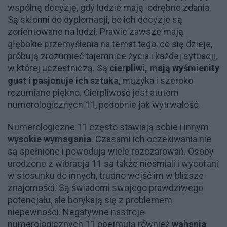
wspólną decyzję, gdy ludzie mają odrębne zdania.
Są skłonni do dyplomacji, bo ich decyzje są
zorientowane na ludzi. Prawie zawsze mają
głębokie przemyślenia na temat tego, co się dzieje,
próbują zrozumieć tajemnice życia i każdej sytuacji,
w której uczestniczą. Są
cierpliwi, mają wyśmienity
gust i pasjonuje ich sztuka
, muzyka i szeroko
rozumiane piękno. Cierpliwość jest atutem
numerologicznych 11, podobnie jak wytrwałość.
Numerologiczne 11 często stawiają sobie i innym
wysokie wymagania
. Czasami ich oczekiwania nie
są spełnione i powodują wiele rozczarowań. Osoby
urodzone z wibracją 11 są także nieśmiali i wycofani
w stosunku do innych, trudno wejść im w bliższe
znajomości. Są świadomi swojego prawdziwego
potencjału, ale borykają się z problemem
niepewności. Negatywne nastroje
numerologicznych 11 obejmują również
wahania