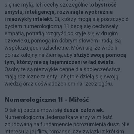
się nie mylą. Ich cechy szczególne to
bystrość
umysłu, inteligencja, rozwinięta wyobraźnia
i niezwykły intelekt
. Ci, którzy mogą się poszczycić
byciem numerologiczną 11 będą się cechowały
empatią, potrafią rozgryźć co kryje się w drugim
człowieku, pomogą im dobrym słowem i radą. Są
współczujące i szlachetne. Mówi się, że wrócili
po raz kolejny na Ziemię, aby
służyć swoją pomocą
tym, którzy nie są tajemniczeni w ład świata
.
Osoby te są niezwykle cenne dla społeczeństwa,
mają rozliczne talenty i chętnie dzielą się swoją
wiedzą oraz doświadczeniem na rzecz ogółu.
Numerologiczna 11 - Miłość
O takiej osobie mówi się
dusza-człowiek
.
Numerologiczna Jedenastka wierzy w miłość
zbudowaną na fundamencie porozumienia dusz. Nie
interesują jej flirty, romanse, czy związki z krótkim