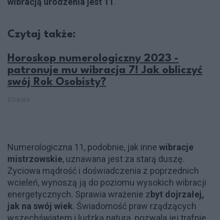
wibracją urodzenia jest 11
.
Czytaj także:
Horoskop numerologiczny 2023 -
patronuje mu wibracja 7! Jak obliczyć
swój Rok Osobisty?
ZODIAK
Numerologiczna 11, podobnie, jak inne
wibracje
mistrzowskie
, uznawana jest za starą duszę.
Życiowa mądrość i doświadczenia z poprzednich
wcieleń, wynoszą ją do poziomu wysokich wibracji
energetycznych. Sprawia wrażenie z
byt dojrzałej,
jak na swój wiek
. Świadomość praw rządzących
wszechświatem i ludzką naturą, pozwala jej trafnie