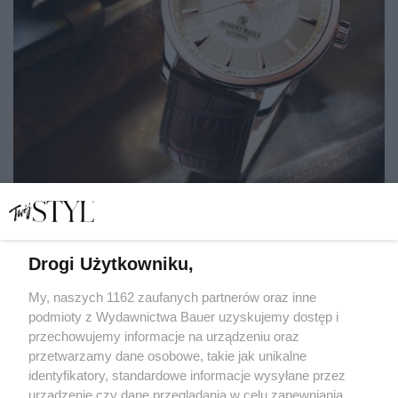
Drogi Użytkowniku,
Prezentownik świąteczny: dla głodnych zawodowych
sukcesów
My, naszych 1162 zaufanych partnerów oraz inne
podmioty z Wydawnictwa Bauer uzyskujemy dostęp i
przechowujemy informacje na urządzeniu oraz
MAGDALENA ZAMKUTOWICZ
przetwarzamy dane osobowe, takie jak unikalne
DLA NIEJ
identyfikatory, standardowe informacje wysyłane przez
urządzenie czy dane przeglądania w celu zapewniania