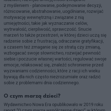
z myśleniem - planowanie, podejmowanie decyzji,
różnicowanie, abstrahowanie, uogólnianie, rozwijać
motywację wewnętrzną i związane z nią
umiejętności, takie jak wyznaczanie celów,
wytrwałość, cierpliwość, sprawczość. Snucie
marzeń to także przestrzeń, w której dzieci uczą się
radzenie sobie z frustracją, odraczanie gratyfikacji,
a czasem też zmaganie się ze stratą czy zmianą,
wzbogacać swoje słownictwo, rozwijać pewność
siebie i poczucie własnej wartości, regulować swoje
emocje, relaksować się, znaleźć schronienie przed
wyzwaniami codzienności, które z racji ich wieku
bywają dla nich często niezrozumiałe oraz radzić
sobie z problemami dnia codziennego.
O czym marzą dzieci?
Wydawnictwo Nowa Era opublikowało w 2019 roku
raport
“O czym marzą współczesne dzieci”
, w którym