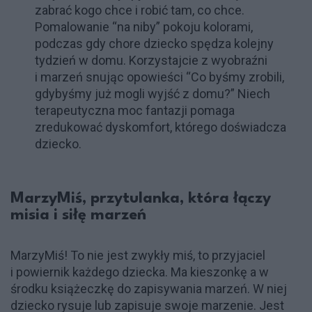
zabrać kogo chce i robić tam, co chce.
Pomalowanie “na niby” pokoju kolorami,
podczas gdy chore dziecko spędza kolejny
tydzień w domu. Korzystajcie z wyobraźni
i marzeń snując opowieści “Co byśmy zrobili,
gdybyśmy już mogli wyjść z domu?” Niech
terapeutyczna moc fantazji pomaga
zredukować dyskomfort, którego doświadcza
dziecko.
MarzyMiś, przytulanka, która łączy
misia i siłę marzeń
MarzyMiś! To nie jest zwykły miś, to przyjaciel
i powiernik każdego dziecka. Ma kieszonkę a w
środku książeczkę do zapisywania marzeń. W niej
dziecko rysuje lub zapisuje swoje marzenie. Jest