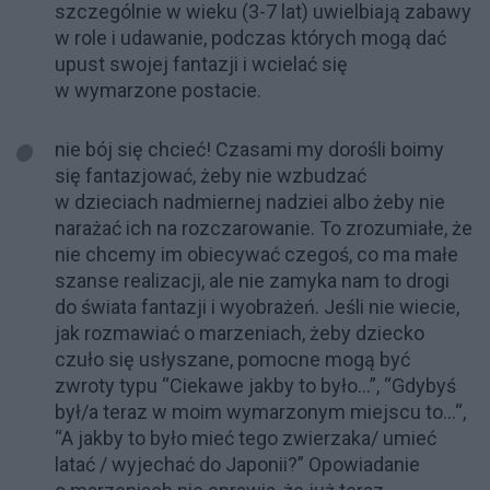
szczególnie w wieku (3-7 lat) uwielbiają zabawy
w role i udawanie, podczas których mogą dać
upust swojej fantazji i wcielać się
w wymarzone postacie.
nie bój się chcieć! Czasami my dorośli boimy
się fantazjować, żeby nie wzbudzać
w dzieciach nadmiernej nadziei albo żeby nie
narażać ich na rozczarowanie. To zrozumiałe, że
nie chcemy im obiecywać czegoś, co ma małe
szanse realizacji, ale nie zamyka nam to drogi
do świata fantazji i wyobrażeń. Jeśli nie wiecie,
jak rozmawiać o marzeniach, żeby dziecko
czuło się usłyszane, pomocne mogą być
zwroty typu “Ciekawe jakby to było…”, “Gdybyś
był/a teraz w moim wymarzonym miejscu to…“,
“A jakby to było mieć tego zwierzaka/ umieć
latać / wyjechać do Japonii?” Opowiadanie