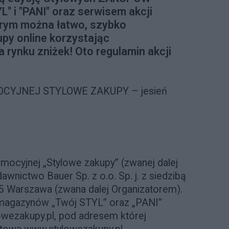
" i "PANI" oraz serwisem akcji
rym można łatwo, szybko
upy online korzystając
a rynku zniżek! Oto regulamin akcji
CYJNEJ STYLOWE ZAKUPY – jesień
mocyjnej „Stylowe zakupy” (zwanej dalej
wnictwo Bauer Sp. z o.o. Sp. j. z siedzibą
35 Warszawa (zwana dalej Organizatorem).
magazynów „Twój STYL” oraz „PANI”
owezakupy.pl, pod adresem której