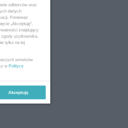
anie odbiorców oraz
nych danych
kacji. Ponieważ
ięcie „Akceptuję”.
ywatności znajdujący
ą zgody użytkownika,
 tylko na tej
 naszych serwisów
esz w
Polityce
Akceptuję