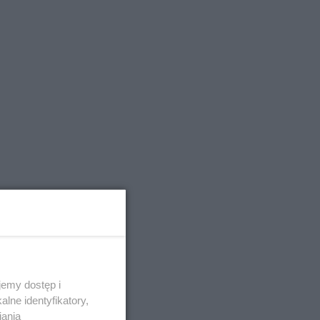
emy dostęp i
lne identyfikatory,
iania