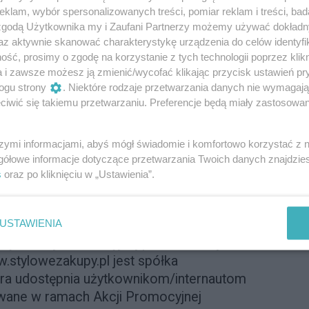
, udzielające rabatu/lub innej promocji
klam, wybór spersonalizowanych treści, pomiar reklam i treści, bad
 STYL” i „PANI” oraz internautom
 zgodą Użytkownika my i Zaufani Partnerzy możemy używać dokład
skazanych sklepach/na usługi
az aktywnie skanować charakterystykę urządzenia do celów identyfi
iejscach, w formie i terminie opisanych
ść, prosimy o zgodę na korzystanie z tych technologii poprzez klikn
a i zawsze możesz ją zmienić/wycofać klikając przycisk ustawień pr
ogu strony
. Niektóre rodzaje przetwarzania danych nie wymagaj
iwić się takiemu przetwarzaniu. Preferencje będą miały zastosowanie
mocyjnej są czytelnicy magazynów „Twój
uci korzystający/odwiedzający stronę
estnikiem Akcji Promocyjnej może być
szymi informacjami, abyś mógł świadomie i komfortowo korzystać z
dająca pełną zdolność do czynności
gółowe informacje dotyczące przetwarzania Twoich danych znajdzi
s
oraz po kliknięciu w „Ustawienia”.
posiadają pełnej zdolności do czynności
 uprawnienie wynikające z posiadania
dą przedstawiciela ustawowego.
USTAWIENIA
znym Akcji Promocyjnej prowadzonej
.stylowezakupy.pl jest spółka
tóra udostępnia użytkownikom/internautom
wane w ramach Akcji Promocyjnej