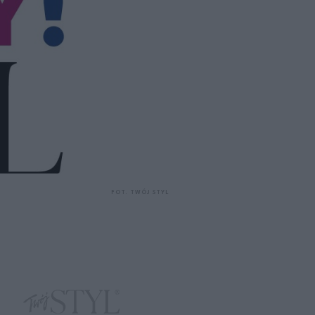
FOT. TWÓJ STYL