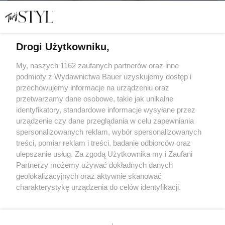
Drogi Użytkowniku,
My, naszych 1162 zaufanych partnerów oraz inne
12 kosmetyków, które rozświetlają i wygładzają skórę.
podmioty z Wydawnictwa Bauer uzyskujemy dostęp i
Kupisz je ze zniżkami akcji Stylowe ZAKUPY!
przechowujemy informacje na urządzeniu oraz
przetwarzamy dane osobowe, takie jak unikalne
STYLOWE ZAKUPY
identyfikatory, standardowe informacje wysyłane przez
urządzenie czy dane przeglądania w celu zapewniania
spersonalizowanych reklam, wybór spersonalizowanych
treści, pomiar reklam i treści, badanie odbiorców oraz
ulepszanie usług. Za zgodą Użytkownika my i Zaufani
Partnerzy możemy używać dokładnych danych
geolokalizacyjnych oraz aktywnie skanować
charakterystykę urządzenia do celów identyfikacji.
Ponieważ cenimy Twoją prywatność, prosimy o zgodę na
korzystanie z tych technologii poprzez kliknięcie
KONTAKT
REKLAMA
REDAKCJA
„Akceptuję”. Zgoda jest dobrowolna i zawsze możesz ją
REGULAMIN SERWISU
POLITYKA PRYWATNOŚCI