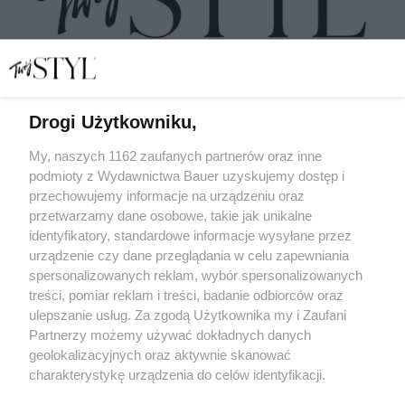
Drogi Użytkowniku,
My, naszych 1162 zaufanych partnerów oraz inne
podmioty z Wydawnictwa Bauer uzyskujemy dostęp i
Lista adresów sklepów, które biorą udział w jesiennej
edycji Stylowych ZAKUPÓW 2025
przechowujemy informacje na urządzeniu oraz
przetwarzamy dane osobowe, takie jak unikalne
STYLOWE ZAKUPY
identyfikatory, standardowe informacje wysyłane przez
urządzenie czy dane przeglądania w celu zapewniania
spersonalizowanych reklam, wybór spersonalizowanych
treści, pomiar reklam i treści, badanie odbiorców oraz
ulepszanie usług. Za zgodą Użytkownika my i Zaufani
Partnerzy możemy używać dokładnych danych
geolokalizacyjnych oraz aktywnie skanować
charakterystykę urządzenia do celów identyfikacji.
Ponieważ cenimy Twoją prywatność, prosimy o zgodę na