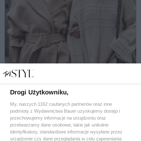
Drogi Użytkowniku,
My, naszych 1162 zaufanych partnerów oraz inne
podmioty z Wydawnictwa Bauer uzyskujemy dostęp i
Jesienne swetry, które warto mieć w szafie. Zobacz
wybory modnych gwiazd
przechowujemy informacje na urządzeniu oraz
przetwarzamy dane osobowe, takie jak unikalne
SHOPPING
identyfikatory, standardowe informacje wysyłane przez
urządzenie czy dane przeglądania w celu zapewniania