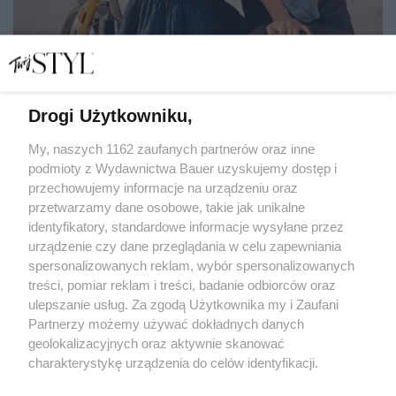
Drogi Użytkowniku,
My, naszych 1162 zaufanych partnerów oraz inne
podmioty z Wydawnictwa Bauer uzyskujemy dostęp i
Nowy numer magazynu PANI już w sprzedaży. Na okładce
Dawid Ogrodnik pierwszy raz z żoną
przechowujemy informacje na urządzeniu oraz
przetwarzamy dane osobowe, takie jak unikalne
NEWS
identyfikatory, standardowe informacje wysyłane przez
urządzenie czy dane przeglądania w celu zapewniania
spersonalizowanych reklam, wybór spersonalizowanych
treści, pomiar reklam i treści, badanie odbiorców oraz
ulepszanie usług. Za zgodą Użytkownika my i Zaufani
Partnerzy możemy używać dokładnych danych
geolokalizacyjnych oraz aktywnie skanować
charakterystykę urządzenia do celów identyfikacji.
Ponieważ cenimy Twoją prywatność, prosimy o zgodę na