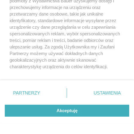
podmioty z Wydawnictwa Bauer uzyskujemy dostęp i
ASTRO
przechowujemy informacje na urządzeniu oraz
przetwarzamy dane osobowe, takie jak unikalne
ZODIAK
identyfikatory, standardowe informacje wysyłane przez
urządzenie czy dane przeglądania w celu zapewniania
spersonalizowanych reklam, wybór spersonalizowanych
treści, pomiar reklam i treści, badanie odbiorców oraz
ulepszanie usług. Za zgodą Użytkownika my i Zaufani
Partnerzy możemy używać dokładnych danych
geolokalizacyjnych oraz aktywnie skanować
charakterystykę urządzenia do celów identyfikacji.
Ponieważ cenimy Twoją prywatność, prosimy o zgodę na
korzystanie z tych technologii poprzez kliknięcie
„Akceptuję”. Zgoda jest dobrowolna i zawsze możesz ją
zmienić/wycofać klikając przycisk ustawień prywatności
PARTNERZY
USTAWIENIA
znajdujący się w lewym dolnym rogu strony
. Niektóre
rodzaje przetwarzania danych nie wymagają zgody
Akceptuję
użytkownika, ale masz prawo sprzeciwić się takiemu
Horoskop tygodniowy od 10 do 16 sierpnia.
przetwarzaniu. Preferencje będą miały zastosowanie tylko
Dla tych znaków będzie to najlepszy
na tej witrynie.
tydzień lata