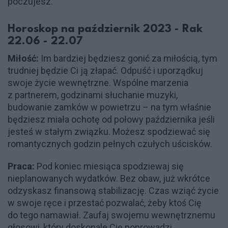
poczujesz.
Horoskop na październik 2023 - Rak
22.06 - 22.07
Miłość:
Im bardziej będziesz gonić za miłością, tym
trudniej będzie Ci ją złapać. Odpuść i uporządkuj
swoje życie wewnętrzne. Wspólne marzenia
z partnerem, godzinami słuchanie muzyki,
budowanie zamków w powietrzu – na tym właśnie
będziesz miała ochotę od połowy października jeśli
jesteś w stałym związku. Możesz spodziewać się
romantycznych godzin pełnych czułych uścisków.
Praca:
Pod koniec miesiąca spodziewaj się
nieplanowanych wydatków. Bez obaw, już wkrótce
odzyskasz finansową stabilizację. Czas wziąć życie
w swoje ręce i przestać pozwalać, żeby ktoś Cię
do tego namawiał. Zaufaj swojemu wewnętrznemu
głosowi, który doskonale Cię poprowadzi.