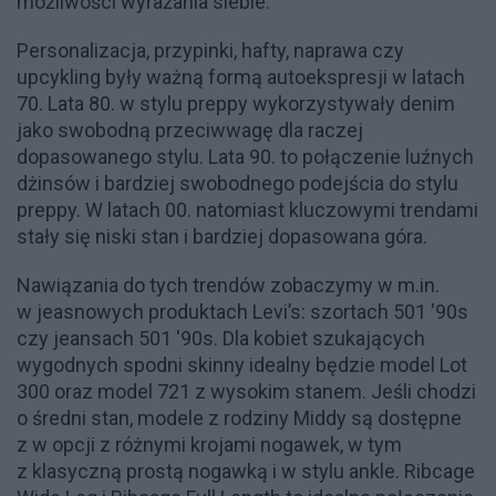
możliwości wyrażania siebie.
Personalizacja, przypinki, hafty, naprawa czy
upcykling były ważną formą autoekspresji w latach
70. Lata 80. w stylu preppy wykorzystywały denim
jako swobodną przeciwwagę dla raczej
dopasowanego stylu. Lata 90. to połączenie luźnych
dżinsów i bardziej swobodnego podejścia do stylu
preppy. W latach 00. natomiast kluczowymi trendami
stały się niski stan i bardziej dopasowana góra.
Nawiązania do tych trendów zobaczymy w m.in.
w jeasnowych produktach Levi’s: szortach 501 '90s
czy jeansach 501 '90s. Dla kobiet szukających
wygodnych spodni skinny idealny będzie model Lot
300 oraz model 721 z wysokim stanem. Jeśli chodzi
o średni stan, modele z rodziny Middy są dostępne
z w opcji z różnymi krojami nogawek, w tym
z klasyczną prostą nogawką i w stylu ankle. Ribcage