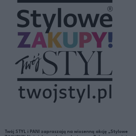
Twój STYL i PANI zapraszają na wiosenną akcję „Stylowe