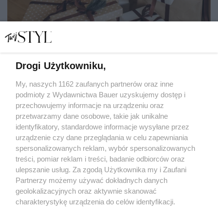
Drogi Użytkowniku,
My, naszych 1162 zaufanych partnerów oraz inne
podmioty z Wydawnictwa Bauer uzyskujemy dostęp i
75 wyjątkowych prezentów ze zniżkami do 50%. Trwa
świąteczna edycja Stylowych Zakupów
przechowujemy informacje na urządzeniu oraz
przetwarzamy dane osobowe, takie jak unikalne
STYLOWE ZAKUPY
identyfikatory, standardowe informacje wysyłane przez
urządzenie czy dane przeglądania w celu zapewniania
spersonalizowanych reklam, wybór spersonalizowanych
treści, pomiar reklam i treści, badanie odbiorców oraz
ulepszanie usług. Za zgodą Użytkownika my i Zaufani
Partnerzy możemy używać dokładnych danych
geolokalizacyjnych oraz aktywnie skanować
charakterystykę urządzenia do celów identyfikacji.
Ponieważ cenimy Twoją prywatność, prosimy o zgodę na