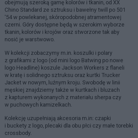
obejmują szeroką gamę kolorów i tkanin, od XX
Chino Standard ze sztruksu i bawełny twill po 501
'54 w powlekanej, skóropodobnej atramentowej
czerni. Góry dostępne będą w szerokim wyborze
tkanin, kolorów i krojów oraz stworzone tak aby
nosić je warstwowo.
W kolekcji zobaczymy m.in. koszulki i polary
z grafikami z logo (od mini logo Batwing po nowe
logo Headline) koszule Jackson Workers z flaneli
w kratę i solidnego sztruksu oraz kurtki Trucker
Jacket w nowym, luźnym kroju. Swobodę w linii
męskiej znajdziemy także w kurtkach i bluzach
z kapturem wykonanych z materiału sherpa czy
w puchowych kamizelkach.
Kolekcję uzupełniają akcesoria m.in: czapki
i buckety z logo, plecaki dla obu płci czy małe torebki
crossbody.