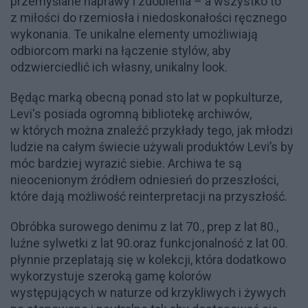
przemyślane naprawy i zdobienia – a wszystko to
z miłości do rzemiosła i niedoskonałości ręcznego
wykonania. Te unikalne elementy umożliwiają
odbiorcom marki na łączenie stylów, aby
odzwierciedlić ich własny, unikalny look.
Będąc marką obecną ponad sto lat w popkulturze,
Levi's posiada ogromną bibliotekę archiwów,
w których można znaleźć przykłady tego, jak młodzi
ludzie na całym świecie używali produktów Levi’s by
móc bardziej wyrazić siebie. Archiwa te są
nieocenionym źródłem odniesień do przeszłości,
które dają możliwość reinterpretacji na przyszłość.
Obróbka surowego denimu z lat 70., prep z lat 80.,
luźne sylwetki z lat 90.oraz funkcjonalność z lat 00.
płynnie przeplatają się w kolekcji, która dodatkowo
wykorzystuje szeroką gamę kolorów
występujących w naturze od krzykliwych i żywych