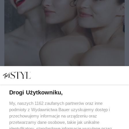
Drogi Użytkowniku,
My, naszych 1162 zaufanych partnerów oraz inne
12 kosmetyków, które rozświetlają i wygładzają skórę.
podmioty z Wydawnictwa Bauer uzyskujemy dostęp i
Kupisz je ze zniżkami akcji Stylowe ZAKUPY!
przechowujemy informacje na urządzeniu oraz
przetwarzamy dane osobowe, takie jak unikalne
STYLOWE ZAKUPY
identyfikatory, standardowe informacje wysyłane przez