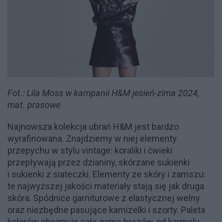
Fot.: Lila Moss w kampanii H&M jesień-zima 2024,
mat. prasowe
Najnowsza kolekcja ubrań H&M jest bardzo
wyrafinowana. Znajdziemy w niej elementy
przepychu w stylu vintage: koraliki i ćwieki
przepływają przez dzianiny, skórzane sukienki
i sukienki z siateczki. Elementy ze skóry i zamszu:
te najwyższej jakości materiały stają się jak druga
skóra. Spódnice garniturowe z elastycznej wełny
oraz niezbędne pasujące kamizelki i szorty. Paleta
kolorów obejmuje całą gamę brązów, od karmelu