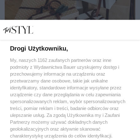
Drogi Użytkowniku,
My, naszych 1162 zaufanych partnerów oraz inne
podmioty z Wydawnictwa Bauer uzyskujemy dostęp i
75 wyjątkowych prezentów ze zniżkami do 50%. Trwa
świąteczna edycja Stylowych Zakupów
przechowujemy informacje na urządzeniu oraz
przetwarzamy dane osobowe, takie jak unikalne
STYLOWE ZAKUPY
identyfikatory, standardowe informacje wysyłane przez
urządzenie czy dane przeglądania w celu zapewniania
spersonalizowanych reklam, wybór spersonalizowanych
treści, pomiar reklam i treści, badanie odbiorców oraz
ulepszanie usług. Za zgodą Użytkownika my i Zaufani
Partnerzy możemy używać dokładnych danych
geolokalizacyjnych oraz aktywnie skanować
charakterystykę urządzenia do celów identyfikacji.