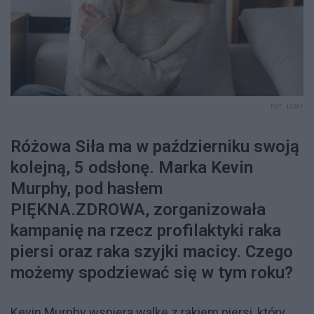
FOT. 123RF
Różowa Siła ma w październiku swoją
kolejną, 5 odsłonę. Marka Kevin
Murphy, pod hasłem
PIĘKNA.ZDROWA, zorganizowała
kampanię na rzecz profilaktyki raka
piersi oraz raka szyjki macicy. Czego
możemy spodziewać się w tym roku?
Kevin Murphy wspiera walkę z rakiem piersi, który