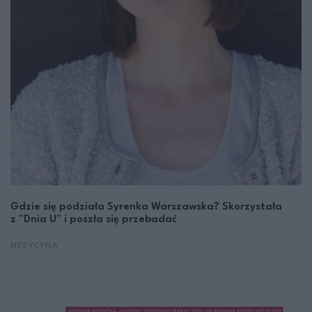
Gdzie się podziała Syrenka Warszawska? Skorzystała
z "Dnia U" i poszła się przebadać
MEDYCYNA