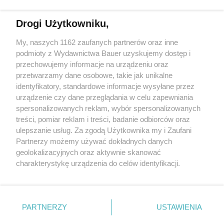
Drogi Użytkowniku,
"Mam 44 lata i pochodzę z długowiecznej rodziny..."
Jagna Kaczanowska napisała ważną książkę o życiu
z rakiem
My, naszych 1162 zaufanych partnerów oraz inne
podmioty z Wydawnictwa Bauer uzyskujemy dostęp i
przechowujemy informacje na urządzeniu oraz
MARTA ROGACEWICZ
przetwarzamy dane osobowe, takie jak unikalne
RECENZJE
identyfikatory, standardowe informacje wysyłane przez
urządzenie czy dane przeglądania w celu zapewniania
spersonalizowanych reklam, wybór spersonalizowanych
treści, pomiar reklam i treści, badanie odbiorców oraz
ulepszanie usług. Za zgodą Użytkownika my i Zaufani
Partnerzy możemy używać dokładnych danych
geolokalizacyjnych oraz aktywnie skanować
charakterystykę urządzenia do celów identyfikacji.
Ponieważ cenimy Twoją prywatność, prosimy o zgodę na
korzystanie z tych technologii poprzez kliknięcie
KONTAKT
REKLAMA
REDAKCJA
„Akceptuję”. Zgoda jest dobrowolna i zawsze możesz ją
REGULAMIN SERWISU
POLITYKA PRYWATNOŚCI
zmienić/wycofać klikając przycisk ustawień prywatności
PARTNERZY
USTAWIENIA
MAPA SERWISU
znajdujący się w lewym dolnym rogu strony
. Niektóre