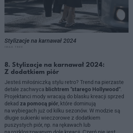
Stylizacje na karnawał 2024
IMAX TREE
8. Stylizacje na karnawał 2024:
Z dodatkiem piór
Jesteś miłośniczką stylu retro? Trend na pierzaste
detale zachwyca
blichtrem "starego Hollywood"
.
Projektanci mody wracają do blasku kreacji sprzed
dekad
za pomocą piór
, które dominują
na wybiegach już od kilku sezonów. W modzie są
długie sukienki wieczorowe z dodatkiem
puszystych piór, np. na rękawach lub
na rozkloszowanym dole kreacji. Czerń nie jest