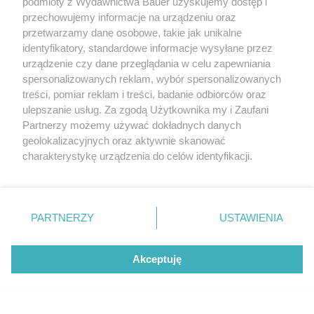
podmioty z Wydawnictwa Bauer uzyskujemy dostęp i
przechowujemy informacje na urządzeniu oraz
przetwarzamy dane osobowe, takie jak unikalne
identyfikatory, standardowe informacje wysyłane przez
urządzenie czy dane przeglądania w celu zapewniania
spersonalizowanych reklam, wybór spersonalizowanych
treści, pomiar reklam i treści, badanie odbiorców oraz
Stylizacje na karnawał 2024
ulepszanie usług. Za zgodą Użytkownika my i Zaufani
Partnerzy możemy używać dokładnych danych
IMAX TREE
geolokalizacyjnych oraz aktywnie skanować
charakterystykę urządzenia do celów identyfikacji.
Ponieważ cenimy Twoją prywatność, prosimy o zgodę na
korzystanie z tych technologii poprzez kliknięcie
„Akceptuję”. Zgoda jest dobrowolna i zawsze możesz ją
zmienić/wycofać klikając przycisk ustawień prywatności
PARTNERZY
USTAWIENIA
znajdujący się w lewym dolnym rogu strony
. Niektóre
rodzaje przetwarzania danych nie wymagają zgody
Akceptuję
użytkownika, ale masz prawo sprzeciwić się takiemu
Ekscentryczna Kopenhaga znów wyznacza
przetwarzaniu. Preferencje będą miały zastosowanie tylko
kierunki w modzie. 4 trendy, które
na tej witrynie.
zdominowały fashion week