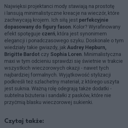
Najwięksi projektanci mody stawiają na prostotę
i lansują minimalistyczne kreacje na wieczór, które
zachwycają krojem. Ich siłą jest
perfekcyjnie
dopasowany do figury fason
. Kolor? Wyrafinowany
efekt spotęguje
czerń
, która jest synonimem
elegancji i ponadczasowego szyku. Doskonale o tym
wiedziały takie gwiazdy, jak
Audrey Hepburn,
Brigitte Bardot
czy
Sophia Loren
. Minimalistyczna
maxi w tym odcieniu sprawdzi się świetnie w trakcie
wszystkich wieczorowych okazji - nawet tych
najbardziej formalnych. Wyjątkowość stylizacji
podkreśli też szlachetny materiał, z którego uszyta
jest suknia. Ważną rolę odegrają także dodatki -
subtelna biżuteria i sandałki z pasków, które nie
przyćmią blasku wieczorowej sukienki.
Czytaj także: