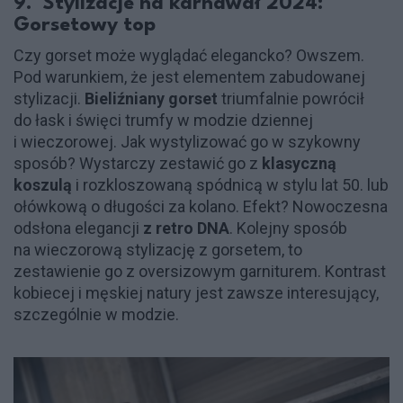
9. Stylizacje na karnawał 2024:
Gorsetowy top
Czy gorset może wyglądać elegancko? Owszem.
Pod warunkiem, że jest elementem zabudowanej
stylizacji.
Bieliźniany gorset
triumfalnie powrócił
do łask i święci trumfy w modzie dziennej
i wieczorowej. Jak wystylizować go w szykowny
sposób? Wystarczy zestawić go z
klasyczną
koszulą
i rozkloszowaną spódnicą w stylu lat 50. lub
ołówkową o długości za kolano. Efekt? Nowoczesna
odsłona elegancji
z retro DNA
. Kolejny sposób
na wieczorową stylizację z gorsetem, to
zestawienie go z oversizowym garniturem. Kontrast
kobiecej i męskiej natury jest zawsze interesujący,
szczególnie w modzie.