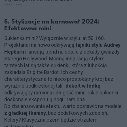
IMAX TREE
5. Stylizacje na karnawał 2024:
Efektowna mini
Sukienka mini? Wyłącznie w stylu lat 50. i 60.
Projektanci na nowo odkrywają
tajniki stylu Audrey
Hepburn
i lansują trend na detale z dekady gwiazdy
Starego Hollywood. Mocną inspiracją stylem
tamtych lat są także sukienki, która z lubością
zakładała Brigitte Bardot. Ich cechy
charakterystyczne to nieco prostokątny krój bez
wyraźnie podkreślonej talii,
dekolt w łódkę
odkrywający ramiona i długość mini. Takie sukienki
doskonale eksponują nogi i ramiona.
Do zbalansowania efektu, warto postawić na modele
z gładkiej tkaniny
, bez dodatkowych zdobień.
Kolory? Klasyczna czerń będzie strzałem
w dziesiątkę.