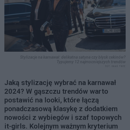
Stylizacje na karnawał: delikatna satyna czy błysk cekinów?
Typujemy 12 najmocniejszych trendów
FOT. IMAX TREE
Jaką stylizację wybrać na karnawał
2024? W gąszczu trendów warto
postawić na looki, które łączą
ponadczasową klasykę z dodatkiem
nowości z wybiegów i szaf topowych
it-girls. Kolejnym ważnym kryterium