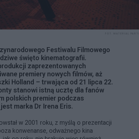
FOT. MATERIAŁ PAR
dzynarodowego Festiwalu Filmowego
ziwe święto kinematografii.
produkcji zaprezentowanych
iwane premiery nowych filmów, aż
ki Holland – trwająca od 21 lipca 22.
nty stanowi istną ucztę dla fanów
em polskich premier podczas
est marka Dr Irena Eris.
wstał w 2001 roku, z myślą o prezentacji
poza konwenanse, odważnego kina
 jak co roku, nie brakuje więc również