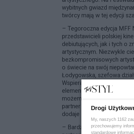
wybitnych gwiazd międzynar
twórcy mają w tej edycji sz
– Tegoroczna edycja MFF N
przedstawicieli polskiej k
debiutujących, jak i tych o
artystycznym. Niezwykle cie
bezkompromisowych artyst
o świecie na swój niepowt
Łodygowska, szefowa działu 
Wspieranie ich w realizowa
elementów misji marki Dr Ire
możemy współpracować z F
partner tak wyczekiwanych 
Drogi Użytkow
dodaje Joanna Łodygowska
My, naszych 1162 zau
przechowujemy informa
– Bardzo cieszymy się, że m
standardowe informac