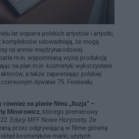
elu lat wspiera polskich artystów i artystki,
ez kompleksów udowadniają, że mogą
esy na arenie międzynarodowej.
parła m.in. wspomnianą wyżej produkcję
zając na plan m.in. kosmetyki wykorzystane
 aktorów, a także zapewniając polskiej
a czerwonym dywanie 75. Festiwalu
 również na planie filmu „Iluzja” –
rty Minorowicz
, którego premierowy
22. Edycji MFF Nowe Horyzonty. Ze
waną przez odgrywającą w filmie główną
 skład kosmetyków marki, użytych