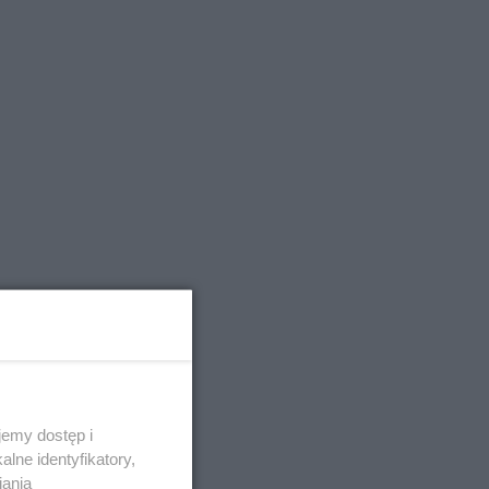
emy dostęp i
lne identyfikatory,
iania