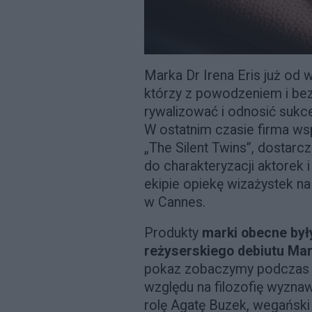
Marka Dr Irena Eris już od wi
którzy z powodzeniem i b
rywalizować i odnosić sukc
W ostatnim czasie firma ws
„The Silent Twins”, dostarc
do charakteryzacji aktorek i
ekipie opiekę wizażystek n
w Cannes.
Produkty
marki obecne były
reżyserskiego debiutu Ma
pokaz zobaczymy podczas 
względu na filozofię wyzna
rolę Agatę Buzek, wegański