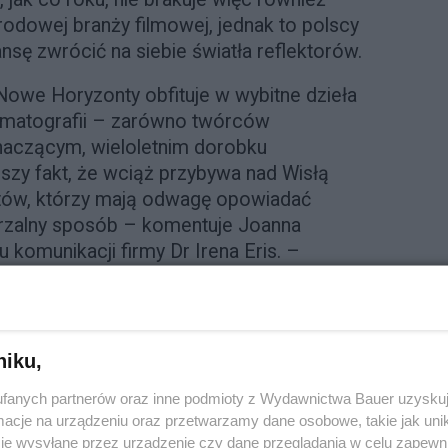
odowej branży filmowej, jednak to polscy
ansę zwrócić na siebie światła reflektorów.
owe Horyzonty obfituje w wybitne dzieła
inematografii – zarówno twórców
 znaczącym, wieloletnim dorobku
szy fakt, że wciąż przybywa nad Wisłą
ów, którzy mają odwagę opowiadać
arzalny sposób – komentuje Joanna
komunikacji firmy Dr Irena Eris. –
niu ambitnych celów to jeden z kluczowych
na Eris, dlatego to dla nas zaszczyt, że
estiwalem Nowe Horyzonty właśnie jako
przez widzów i jury polskich premier –
niku,
.
fanych partnerów oraz inne podmioty z Wydawnictwa Bauer uzyskuj
cje na urządzeniu oraz przetwarzamy dane osobowe, takie jak unika
arka Dr Irena Eris znalazła się wśród
je wysyłane przez urządzenie czy dane przeglądania w celu zapewn