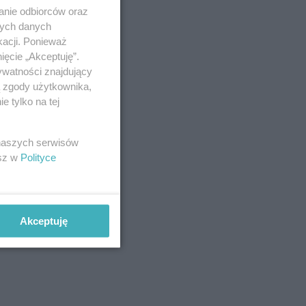
anie odbiorców oraz
nych danych
kacji. Ponieważ
ięcie „Akceptuję”.
ywatności znajdujący
ą zgody użytkownika,
 tylko na tej
 naszych serwisów
esz w
Polityce
Akceptuję