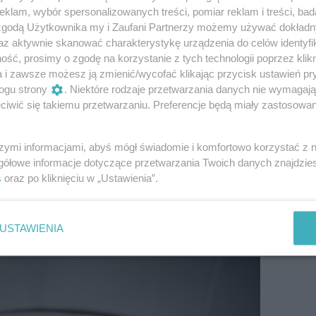
ryzonty, stając się nie pierwszy już raz
klam, wybór spersonalizowanych treści, pomiar reklam i treści, bad
 filmów odważnych debiutantów oraz
 zgodą Użytkownika my i Zaufani Partnerzy możemy używać dokład
, pokazujących swoje dzieła
az aktywnie skanować charakterystykę urządzenia do celów identyfi
wych imprezach, na czele z Cannes – mówi
ść, prosimy o zgodę na korzystanie z tych technologii poprzez klikn
or MFF Nowe Horyzonty.
a i zawsze możesz ją zmienić/wycofać klikając przycisk ustawień pr
ogu strony
. Niektóre rodzaje przetwarzania danych nie wymagaj
knie także podczas prestiżowej gali
iwić się takiemu przetwarzaniu. Preferencje będą miały zastosowanie
edy po raz pierwszy w Polsce będzie
Silent Twins” – anglojęzyczny debiut
szymi informacjami, abyś mógł świadomie i komfortowo korzystać z
z Letitią Wright i Tamarą Lawrance w rolach
gółowe informacje dotyczące przetwarzania Twoich danych znajdzi
 również partnerem jest marka Dr Irena
s
oraz po kliknięciu w „Ustawienia”.
stiżowym konkursie Un Certain Regard
 została entuzjastycznie przyjęta przez
USTAWIENIA
rzy okrzyknęli ją kandydatem do Oscara.