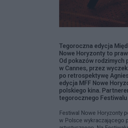
Tegoroczna edycja Mię
Nowe Horyzonty to prawd
Od pokazów rodzimych 
w Cannes, przez wyczek
po retrospektywę Agniesz
edycja MFF Nowe Horyzo
polskiego kina. Partner
tegorocznego Festiwalu j
Festiwal Nowe Horyzonty po
w Polsce wykraczającego 
artystycznego. Na Festiwalu,