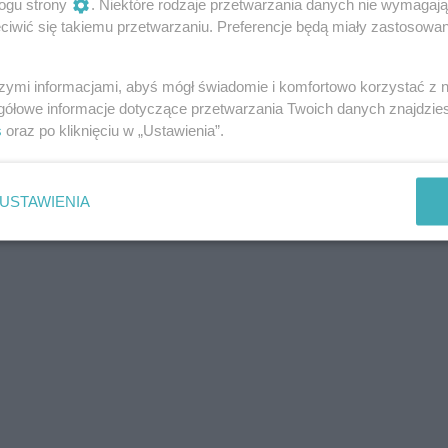
ogu strony
. Niektóre rodzaje przetwarzania danych nie wymagaj
„Bouquet Final” opowiada o rozstaniach, lecz
iwić się takiemu przetwarzaniu. Preferencje będą miały zastosowanie
i lekkość i charakterystyczną dla
ezależnie od emocjonalnych odcieni, nad
szymi informacjami, abyś mógł świadomie i komfortowo korzystać z
 która zgodnie z tytułem przywołuje powrót
gółowe informacje dotyczące przetwarzania Twoich danych znajdzi
s
oraz po kliknięciu w „Ustawienia”.
USTAWIENIA