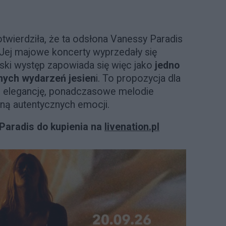
twierdziła, że ta odsłona Vanessy Paradis
. Jej majowe koncerty wyprzedały się
ki występ zapowiada się więc jako
jedno
ych wydarzeń jesien
i. To propozycja dla
ką elegancję, ponadczasowe melodie
ną autentycznych emocji.
 Paradis do kupienia na
livenation.pl