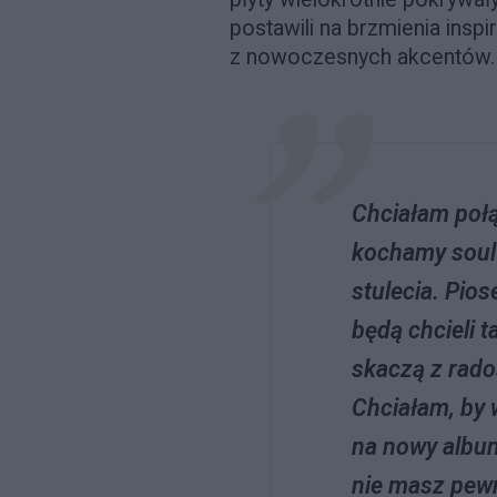
postawili na brzmienia inspi
z nowoczesnych akcentów.
Chciałam połą
kochamy soul z
stulecia. Pios
będą chcieli t
skaczą z rado
Chciałam, by 
na nowy album
nie masz pewn