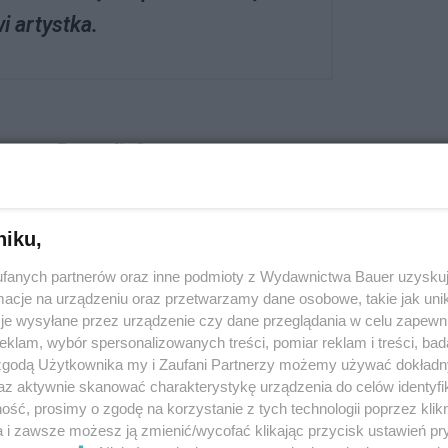
 artystka.
essa Paradis?
to dwanaście utworów nagranych
dios oraz legendarnym Abbey Road.
stniczył także Jean-Louis Piérot,
niku,
er. Całość
balansuje między
fanych partnerów oraz inne podmioty z Wydawnictwa Bauer uzyskuj
elnym folkiem, estetyką retro
, a nawet
cje na urządzeniu oraz przetwarzamy dane osobowe, takie jak unika
opu. To muzyczna mozaika, która z jednej
je wysyłane przez urządzenie czy dane przeglądania w celu zapewn
rugiej odsłania bardziej intymne oblicze
klam, wybór spersonalizowanych treści, pomiar reklam i treści, bad
 zgodą Użytkownika my i Zaufani Partnerzy możemy używać dokład
az aktywnie skanować charakterystykę urządzenia do celów identyfi
ść, prosimy o zgodę na korzystanie z tych technologii poprzez klikn
j osobistych w dorobku Paradis.
„Elégie”
a i zawsze możesz ją zmienić/wycofać klikając przycisk ustawień pr
ci jej ojca i wnosi do albumu ton