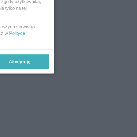
ą zgody użytkownika,
 tylko na tej
 naszych serwisów
esz w
Polityce
Akceptuję