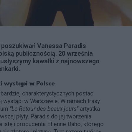
h poszukiwań Vanessa Paradis
olską publicznością. 20 września
 usłyszymy kawałki z najnowszego
nkarki.
 wystąpi w Polsce
jbardziej charakterystycznych postaci
j wystąpi w Warszawie. W ramach trasy
lbum
"Le Retour des beaux jours"
artystka
wszej płyty. Paradis do jej tworzenia
listę i producenta Etienne Daho, którego
y się złotem i platyną. Tym razem twórcy