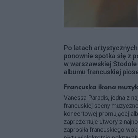
Po latach artystycznyc
ponownie spotka się z p
w warszawskiej Stodole
albumu francuskiej piose
Francuska ikona muzyki
Vanessa Paradis, jedna z na
francuskiej sceny muzyczne
koncertowej promującej a
zaprezentuje utwory z najno
zaprosiła francuskiego woka
płyty wielokrotnie pokrywał