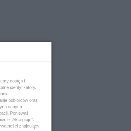
emy dostęp i
lne identyfikatory,
iania
anie odbiorców oraz
nych danych
kacji. Ponieważ
ięcie „Akceptuję”.
ywatności znajdujący