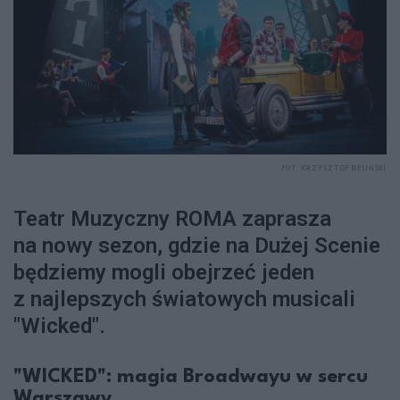
FOT. KRZYSZTOF BIELIŃSKI
Teatr Muzyczny ROMA zaprasza
na nowy sezon, gdzie na Dużej Scenie
będziemy mogli obejrzeć j
eden
z najlepszych światowych musicali
"Wicked".
"WICKED": magia Broadwayu w sercu
Warszawy