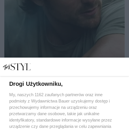
Drogi Użytkowniku,
Nie tylko Jacob Elordi. Sierpniowe nowości kinowe iskrzą
od gwiazd i wielkich emocji
My, naszych 1162 zaufanych partnerów oraz inne
podmioty z Wydawnictwa Bauer uzyskujemy dostęp i
przechowujemy informacje na urządzeniu oraz
EWA ANNA BARYŁKIEWICZ
przetwarzamy dane osobowe, takie jak unikalne
KULTURA
identyfikatory, standardowe informacje wysyłane przez
urządzenie czy dane przeglądania w celu zapewniania