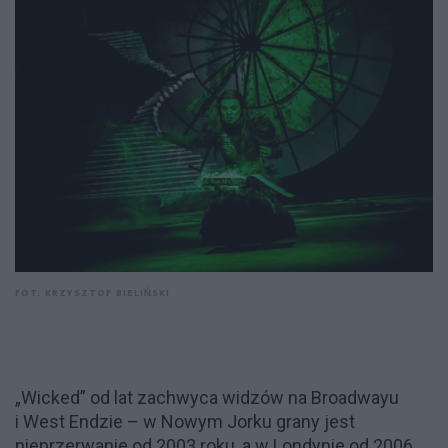
FOT. KRZYSZTOF BIELIŃSKI
„Wicked” od lat zachwyca widzów na Broadwayu
i West Endzie – w Nowym Jorku grany jest
nieprzerwanie od 2003 roku, a w Londynie od 2006.