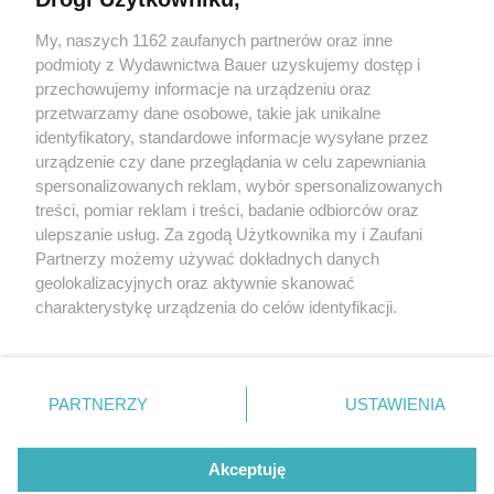
My, naszych 1162 zaufanych partnerów oraz inne
E-WYDANIE
podmioty z Wydawnictwa Bauer uzyskujemy dostęp i
przechowujemy informacje na urządzeniu oraz
przetwarzamy dane osobowe, takie jak unikalne
identyfikatory, standardowe informacje wysyłane przez
Zamów
urządzenie czy dane przeglądania w celu zapewniania
spersonalizowanych reklam, wybór spersonalizowanych
treści, pomiar reklam i treści, badanie odbiorców oraz
ulepszanie usług. Za zgodą Użytkownika my i Zaufani
Partnerzy możemy używać dokładnych danych
geolokalizacyjnych oraz aktywnie skanować
charakterystykę urządzenia do celów identyfikacji.
Ponieważ cenimy Twoją prywatność, prosimy o zgodę na
korzystanie z tych technologii poprzez kliknięcie
KONTAKT
REKLAMA
REDAKCJA
„Akceptuję”. Zgoda jest dobrowolna i zawsze możesz ją
REGULAMIN SERWISU
POLITYKA PRYWATNOŚCI
zmienić/wycofać klikając przycisk ustawień prywatności
PARTNERZY
USTAWIENIA
MAPA SERWISU
znajdujący się w lewym dolnym rogu strony
. Niektóre
rodzaje przetwarzania danych nie wymagają zgody
Akceptuję
użytkownika, ale masz prawo sprzeciwić się takiemu