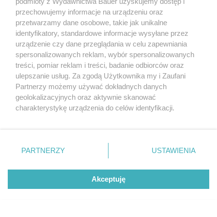
podmioty z Wydawnictwa Bauer uzyskujemy dostęp i
przechowujemy informacje na urządzeniu oraz
przetwarzamy dane osobowe, takie jak unikalne
identyfikatory, standardowe informacje wysyłane przez
urządzenie czy dane przeglądania w celu zapewniania
spersonalizowanych reklam, wybór spersonalizowanych
Wybierz Twój STYL z bezpłatną
treści, pomiar reklam i treści, badanie odbiorców oraz
dostawą
ulepszanie usług. Za zgodą Użytkownika my i Zaufani
Partnerzy możemy używać dokładnych danych
MAGAZYN
geolokalizacyjnych oraz aktywnie skanować
charakterystykę urządzenia do celów identyfikacji.
Ponieważ cenimy Twoją prywatność, prosimy o zgodę na
korzystanie z tych technologii poprzez kliknięcie
„Akceptuję”. Zgoda jest dobrowolna i zawsze możesz ją
zmienić/wycofać klikając przycisk ustawień prywatności
PARTNERZY
USTAWIENIA
znajdujący się w lewym dolnym rogu strony
. Niektóre
rodzaje przetwarzania danych nie wymagają zgody
Akceptuję
użytkownika, ale masz prawo sprzeciwić się takiemu
przetwarzaniu. Preferencje będą miały zastosowanie tylko
na tej witrynie.