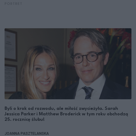
PORTRET
Byli o krok od rozwodu, ale miłość zwycieżyła. Sarah
Jessica Parker i Matthew Broderick w tym roku obchodzą
25. rocznicę ślubu!
JOANNA PASZTELANSKA