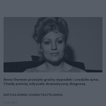
Anna German przeżyła groźny wypadek i urodziła syna.
Chwilę później usłyszała dramatyczną diagnozę
MATYLDA NOWAK
JOANNA PASZTELANSKA
PORTRET