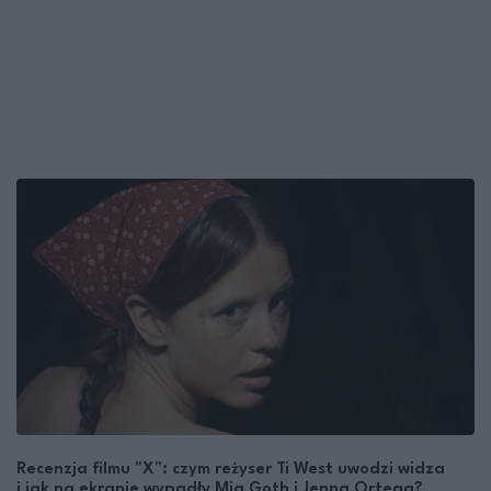
Recenzja filmu "X": czym reżyser Ti West uwodzi widza
i jak na ekranie wypadły Mia Goth i Jenna Ortega?