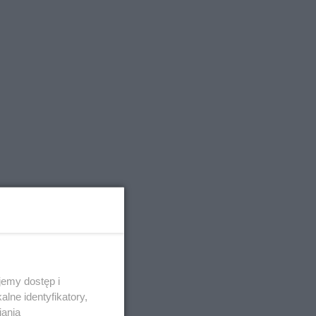
emy dostęp i
lne identyfikatory,
iania