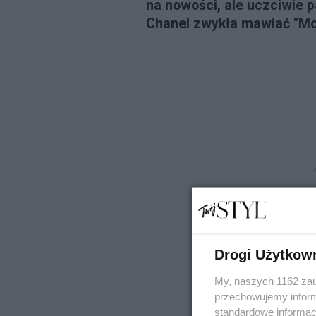
na nowości, ale uczciwie p
Chanel zwykła mawiać "Mod
Drogi Użytkow
My, naszych 1162 zau
przechowujemy informa
standardowe informac