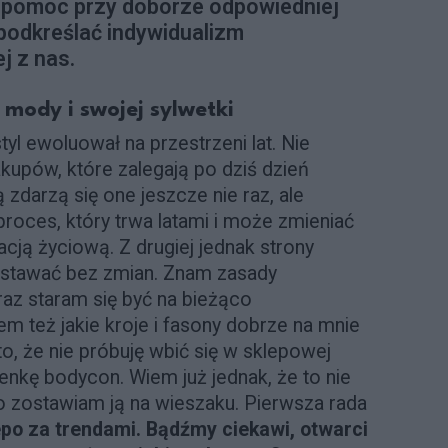
pomóc przy doborze odpowiedniej
 podkreślać indywidualizm
j z nas.
mody i swojej sylwetki
l ewoluował na przestrzeni lat. Nie
kupów, które zalegają po dziś dzień
 zdarzą się one jeszcze nie raz, ale
 proces, który trwa latami i może zmieniać
acją życiową. Z drugiej jednak strony
stawać bez zmian. Znam zasady
raz staram się być na bieżąco
m też jakie kroje i fasony dobrze na mnie
 to, że nie próbuję wbić się w sklepowej
enkę bodycon. Wiem już jednak, że to nie
go zostawiam ją na wieszaku. Pierwsza rada
epo za trendami. Bądźmy ciekawi, otwarci