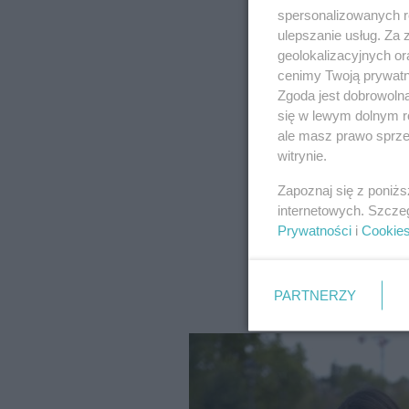
spersonalizowanych re
ulepszanie usług. Za
geolokalizacyjnych or
cenimy Twoją prywatno
Zgoda jest dobrowoln
się w lewym dolnym r
ale masz prawo sprzec
witrynie.
Zapoznaj się z poniż
internetowych. Szcze
Prywatności
i
Cookie
PARTNERZY