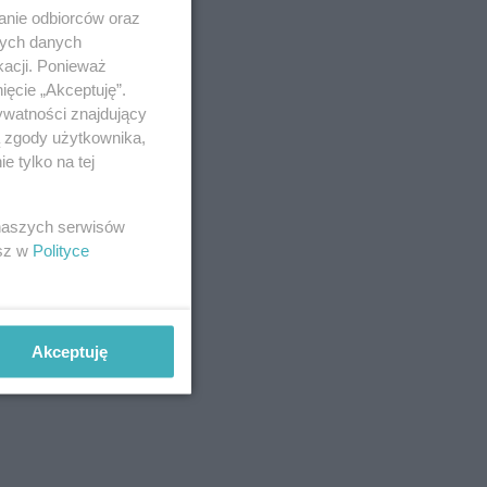
anie odbiorców oraz
nych danych
kacji. Ponieważ
ięcie „Akceptuję”.
ywatności znajdujący
ą zgody użytkownika,
 tylko na tej
 naszych serwisów
esz w
Polityce
Akceptuję