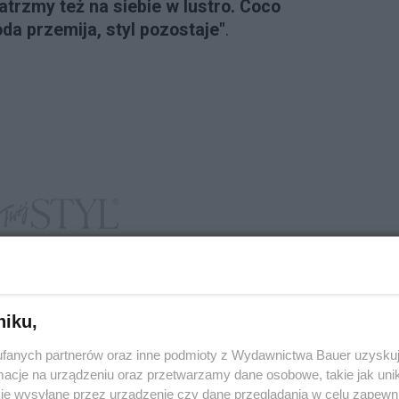
atrzmy też na siebie w lustro. Coco
a przemija, styl pozostaje"
.
niku,
fanych partnerów oraz inne podmioty z Wydawnictwa Bauer uzyskuj
cje na urządzeniu oraz przetwarzamy dane osobowe, takie jak unika
je wysyłane przez urządzenie czy dane przeglądania w celu zapewn