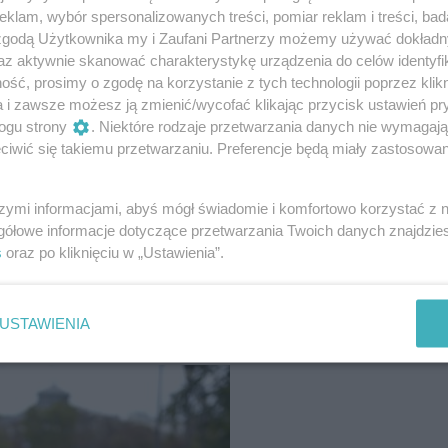
klam, wybór spersonalizowanych treści, pomiar reklam i treści, bad
 zgodą Użytkownika my i Zaufani Partnerzy możemy używać dokład
az aktywnie skanować charakterystykę urządzenia do celów identyfi
ść, prosimy o zgodę na korzystanie z tych technologii poprzez klikn
a i zawsze możesz ją zmienić/wycofać klikając przycisk ustawień pr
ogu strony
. Niektóre rodzaje przetwarzania danych nie wymagaj
iwić się takiemu przetwarzaniu. Preferencje będą miały zastosowanie
szymi informacjami, abyś mógł świadomie i komfortowo korzystać z
gółowe informacje dotyczące przetwarzania Twoich danych znajdzi
s
oraz po kliknięciu w „Ustawienia”.
USTAWIENIA