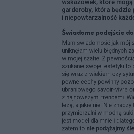
wskazówek, które mogą 
garderoby, która będzie
i niepowtarzalność każde
Świadome podejście do 
Mam świadomość jak mój sty
uniknęłam wielu błędnych za
w mojej szafie. Z pewnością
szukanie swojej estetyki to
się wraz z wiekiem czy sytu
pewne cechy powinny pozo
ubraniowego savoir-vivre o
z najnowszymi trendami. Wie
leżą, a jakie nie. Nie znaczy
przymierzalni w modną suki
jest model dla mnie i dlate
zatem to
nie podążajmy śl