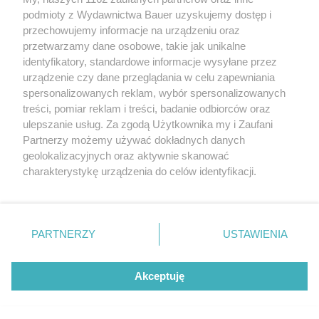
podmioty z Wydawnictwa Bauer uzyskujemy dostęp i
przechowujemy informacje na urządzeniu oraz
KATARZYNA DYŁŁO
przetwarzamy dane osobowe, takie jak unikalne
SHOPPING
identyfikatory, standardowe informacje wysyłane przez
urządzenie czy dane przeglądania w celu zapewniania
spersonalizowanych reklam, wybór spersonalizowanych
treści, pomiar reklam i treści, badanie odbiorców oraz
ulepszanie usług. Za zgodą Użytkownika my i Zaufani
Partnerzy możemy używać dokładnych danych
geolokalizacyjnych oraz aktywnie skanować
charakterystykę urządzenia do celów identyfikacji.
Ponieważ cenimy Twoją prywatność, prosimy o zgodę na
korzystanie z tych technologii poprzez kliknięcie
KONTAKT
REKLAMA
REDAKCJA
„Akceptuję”. Zgoda jest dobrowolna i zawsze możesz ją
REGULAMIN SERWISU
POLITYKA PRYWATNOŚCI
zmienić/wycofać klikając przycisk ustawień prywatności
PARTNERZY
USTAWIENIA
MAPA SERWISU
znajdujący się w lewym dolnym rogu strony
. Niektóre
rodzaje przetwarzania danych nie wymagają zgody
Akceptuję
użytkownika, ale masz prawo sprzeciwić się takiemu
Ekscentryczna Kopenhaga znów wyznacza
przetwarzaniu. Preferencje będą miały zastosowanie tylko
kierunki w modzie. 4 trendy, które
na tej witrynie.
zdominowały fashion week