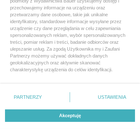
podmioty z Wydawnictwa Bauer uzyskujemy dostęp i
przechowujemy informacje na urządzeniu oraz
przetwarzamy dane osobowe, takie jak unikalne
identyfikatory, standardowe informacje wysyłane przez
urządzenie czy dane przeglądania w celu zapewniania
spersonalizowanych reklam, wybór spersonalizowanych
treści, pomiar reklam i treści, badanie odbiorców oraz
ulepszanie usług. Za zgodą Użytkownika my i Zaufani
Partnerzy możemy używać dokładnych danych
geolokalizacyjnych oraz aktywnie skanować
charakterystykę urządzenia do celów identyfikacji.
Ponieważ cenimy Twoją prywatność, prosimy o zgodę na
korzystanie z tych technologii poprzez kliknięcie
„Akceptuję”. Zgoda jest dobrowolna i zawsze możesz ją
Anaya SS25
zmienić/wycofać klikając przycisk ustawień prywatności
PARTNERZY
USTAWIENIA
LAUNCHMETRICS/SPOTLIGHT
znajdujący się w lewym dolnym rogu strony
. Niektóre
rodzaje przetwarzania danych nie wymagają zgody
Akceptuję
użytkownika, ale masz prawo sprzeciwić się takiemu
Ekscentryczna Kopenhaga znów wyznacza
przetwarzaniu. Preferencje będą miały zastosowanie tylko
kierunki w modzie. 4 trendy, które
na tej witrynie.
zdominowały fashion week