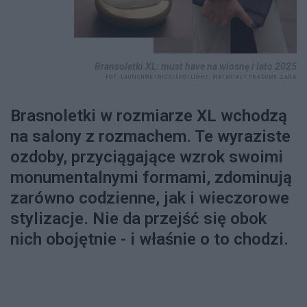
Bransoletki XL: must have na wiosnę i lato 2025
FOT. LAUNCHMETRICS/SPOTLIGHT, MATERIAŁY PRASOWE ZARA
Brasnoletki w rozmiarze XL wchodzą
na salony z rozmachem. Te wyraziste
ozdoby, przyciągające wzrok swoimi
monumentalnymi formami, zdominują
zarówno codzienne, jak i wieczorowe
stylizacje. Nie da przejść się obok
nich obojętnie - i właśnie o to chodzi.