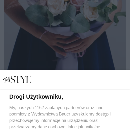
Drogi Użytkowniku,
Nie tylko kwiaty. Jak podziękować nauczycielowi, by
naprawdę poczuł się doceniony?
My, naszych 1162 zaufanych partnerów oraz inne
podmioty z Wydawnictwa Bauer uzyskujemy dostęp i
przechowujemy informacje na urządzeniu oraz
MARIANNA WALISZEWSKA
przetwarzamy dane osobowe, takie jak unikalne