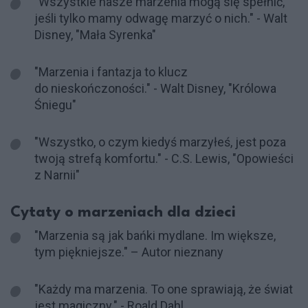
"Wszystkie nasze marzenia mogą się spełnić,
jeśli tylko mamy odwagę marzyć o nich." - Walt
Disney, "Mała Syrenka"
"Marzenia i fantazja to klucz
do nieskończoności." - Walt Disney, "Królowa
Śniegu"
"Wszystko, o czym kiedyś marzyłeś, jest poza
twoją strefą komfortu." - C.S. Lewis, "Opowieści
z Narnii"
Cytaty o marzeniach dla dzieci
"Marzenia są jak bańki mydlane. Im większe,
tym piękniejsze." – Autor nieznany
"Każdy ma marzenia. To one sprawiają, że świat
jest magiczny." - Roald Dahl